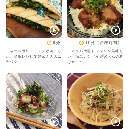
6分
10分（調理時間）
ミネラル醗酵ドリンクが美味し
ミネラル醗酵ドリンクが美味し
い、簡単レシピ愛好家さんのニ
い、簡単レシピ愛好家さんのみ
ラパン
そカツ丼