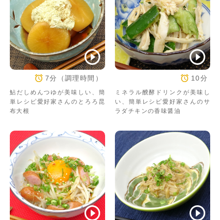
7分（調理時間）
10分
鮎だしめんつゆが美味しい、簡
ミネラル醗酵ドリンクが美味し
単レシピ愛好家さんのとろろ昆
い、簡単レシピ愛好家さんのサ
布大根
ラダチキンの香味醤油