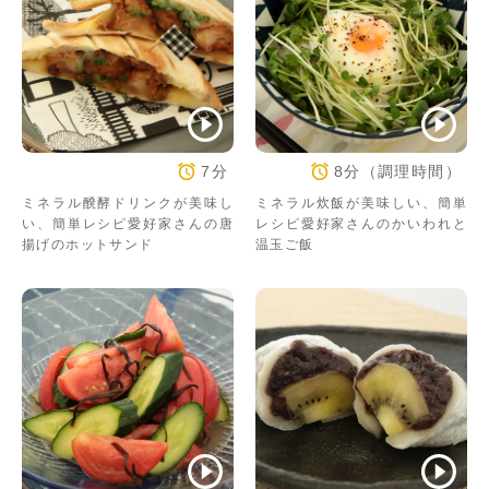
7分
8分（調理時間）
ミネラル醗酵ドリンクが美味し
ミネラル炊飯が美味しい、簡単
い、簡単レシピ愛好家さんの唐
レシピ愛好家さんのかいわれと
揚げのホットサンド
温玉ご飯