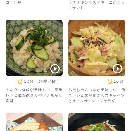
コーン丼
ラダチキンとズッキーニのホッ
トサンド
10分（調理時間）
10分
ミネラル炊飯が美味しい、簡単
鮎だしめんつゆが美味しい、簡
レシピ愛好家さんのツナちらし
単レシピ愛好家さんのキャベツ
寿司
とオイルサーディンサラダ