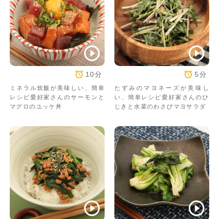
10分
5分
ミネラル炊飯が美味しい、簡単
たずみのマヨネーズが美味し
レシピ愛好家さんのサーモンと
い、簡単レシピ愛好家さんのひ
マグロのユッケ丼
じきと水菜のわさびマヨサラダ