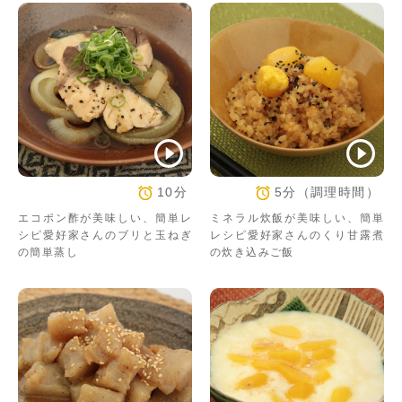
10分
5分（調理時間）
エコポン酢が美味しい、簡単レ
ミネラル炊飯が美味しい、簡単
シピ愛好家さんのブリと玉ねぎ
レシピ愛好家さんのくり甘露煮
の簡単蒸し
の炊き込みご飯