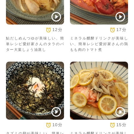
12分
17分
鮎だしめんつゆが美味しい、簡
ミネラル醗酵ドリンクが美味し
単レシピ愛好家さんのタラのバ
い、簡単レシピ愛好家さんの鶏
ター大葉しょう油蒸し
もも肉のトマト煮
10分
15分
タズミの卵が美味しい、簡単レ
ミネラル醗酵ドリンクが美味し