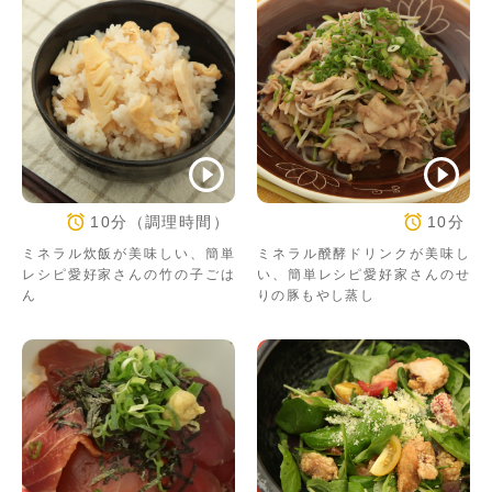
10分（調理時間）
10分
ミネラル炊飯が美味しい、簡単
ミネラル醗酵ドリンクが美味し
レシピ愛好家さんの竹の子ごは
い、簡単レシピ愛好家さんのせ
ん
りの豚もやし蒸し