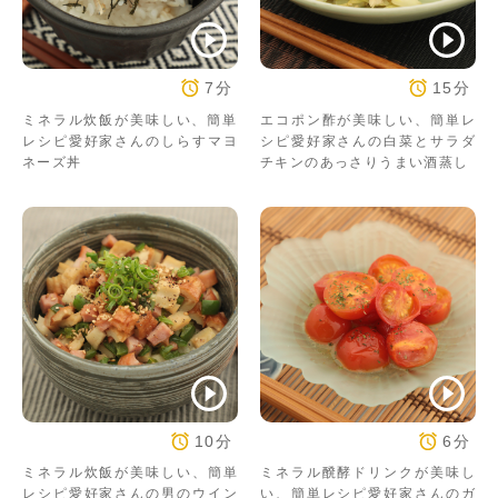
7分
15分
ミネラル炊飯が美味しい、簡単
エコポン酢が美味しい、簡単レ
レシピ愛好家さんのしらすマヨ
シピ愛好家さんの白菜とサラダ
ネーズ丼
チキンのあっさりうまい酒蒸し
10分
6分
ミネラル炊飯が美味しい、簡単
ミネラル醗酵ドリンクが美味し
レシピ愛好家さんの男のウイン
い、簡単レシピ愛好家さんのガ