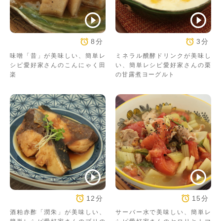
8分
3分
味噌「昔」が美味しい、簡単レ
ミネラル醗酵ドリンクが美味し
シピ愛好家さんのこんにゃく田
い、簡単レシピ愛好家さんの栗
楽
の甘露煮ヨーグルト
12分
15分
酒粕赤酢「潤朱」が美味しい、
サーバー水で美味しい、簡単レ