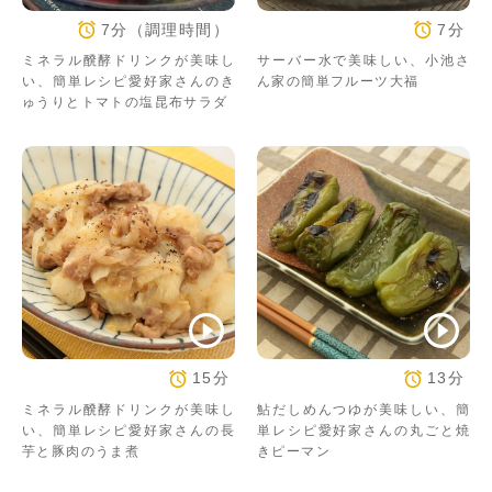
7分（調理時間）
7分
ミネラル醗酵ドリンクが美味し
サーバー水で美味しい、小池さ
い、簡単レシピ愛好家さんのき
ん家の簡単フルーツ大福
ゅうりとトマトの塩昆布サラダ
15分
13分
ミネラル醗酵ドリンクが美味し
鮎だしめんつゆが美味しい、簡
い、簡単レシピ愛好家さんの長
単レシピ愛好家さんの丸ごと焼
芋と豚肉のうま煮
きピーマン