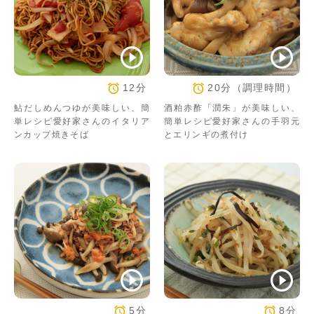
12分
20分（調理時間）
鮎だしめんつゆが美味しい、簡
酒粕赤酢「潤朱」が美味しい、
単レシピ愛好家さんのイタリア
簡単レシピ愛好家さんの手羽元
ンカップ焼きそば
とエリンギの煮付け
5分
8分