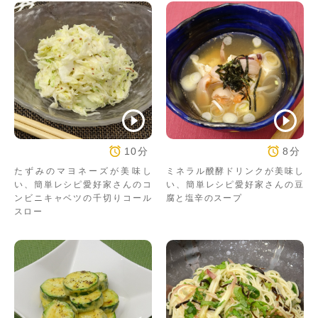
10分
8分
たずみのマヨネーズが美味し
ミネラル醗酵ドリンクが美味し
い、簡単レシピ愛好家さんのコ
い、簡単レシピ愛好家さんの豆
ンビニキャベツの千切りコール
腐と塩辛のスープ
スロー