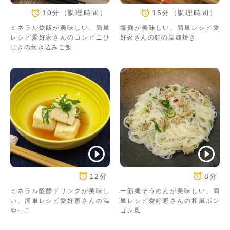
10分（調理時間）
15分（調理時間）
ミネラル炊飯が美味しい、簡単
塩麹が美味しい、簡単レシピ愛
レシピ愛好家さんのコンビニひ
好家さんの鮭の塩麹焼き
じきの炊き込みご飯
12分
8分
ミネラル醗酵ドリンクが美味し
一筋縄そうめんが美味しい、簡
い、簡単レシピ愛好家さんの温
単レシピ愛好家さんの和風ボン
やっこ
ゴレ風