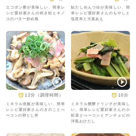
エコポン酢が美味しい、簡単レ
鮎だしめんつゆが美味しい、簡
シピ愛好家さんの焼き鮭とキノ
単レシピ愛好家さんのもやしと
コのバター炒め風
塩昆布と大葉あえ
12分（調理時間）
10分
ミネラル炊飯が美味しい、簡単
ミネラル醗酵ドリンクが美味し
レシピ愛好家さんのきのことべ
い、簡単レシピ愛好家さんの小
ーコンの卵とじ丼
松菜とべーコンとアンチョビの
洋風おひたし