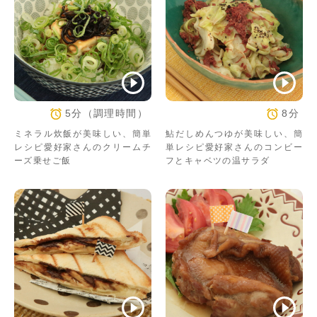
5分（調理時間）
8分
ミネラル炊飯が美味しい、簡単
鮎だしめんつゆが美味しい、簡
レシピ愛好家さんのクリームチ
単レシピ愛好家さんのコンビー
ーズ乗せご飯
フとキャベツの温サラダ