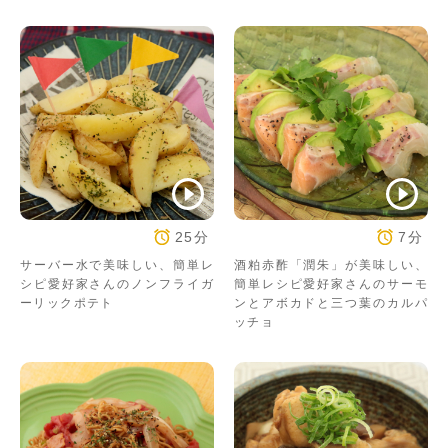
25分
7分
サーバー水で美味しい、簡単レ
酒粕赤酢「潤朱」が美味しい、
シピ愛好家さんのノンフライガ
簡単レシピ愛好家さんのサーモ
ーリックポテト
ンとアボカドと三つ葉のカルパ
ッチョ