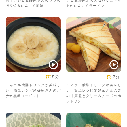
簡単レシピ愛好家さんのブリの
シピ愛好家さんのセロリとトマ
照り焼きにんにく風味
トのにんにくラーメン
5分
7分
ミネラル醗酵ドリンクが美味し
ミネラル醗酵ドリンクが美味し
い、簡単レシピ愛好家さんのバ
い、簡単レシピ愛好家さんの栗
ナナ黒糖ヨーグルト
の甘露煮とクリームチーズのホ
ットサンド