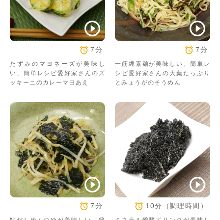
7分
7分
たずみのマヨネーズが美味し
一筋縄素麺が美味しい、簡単レ
い、簡単レシピ愛好家さんのズ
シピ愛好家さんの大葉たっぷり
ッキーニのカレーマヨあえ
とみょうがのそうめん
7分
10分（調理時間）
鮎だしめんつゆが美味しい、簡
ミネラル醗酵ドリンクが美味し