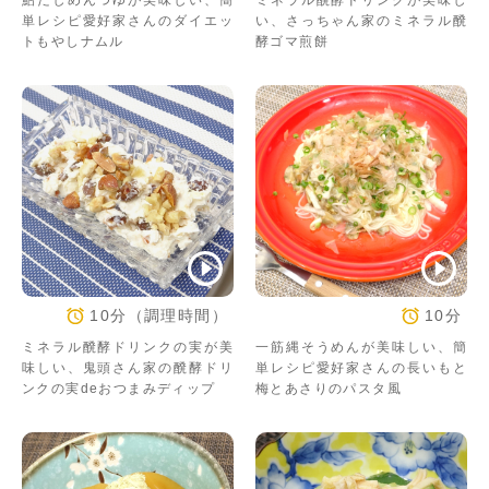
単レシピ愛好家さんのダイエッ
い、さっちゃん家のミネラル醗
トもやしナムル
酵ゴマ煎餅
10分（調理時間）
10分
ミネラル醗酵ドリンクの実が美
一筋縄そうめんが美味しい、簡
味しい、鬼頭さん家の醗酵ドリ
単レシピ愛好家さんの長いもと
ンクの実deおつまみディップ
梅とあさりのパスタ風