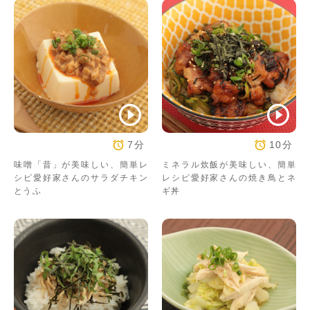
7分
10分
味噌「昔」が美味しい、簡単レ
ミネラル炊飯が美味しい、簡単
シピ愛好家さんのサラダチキン
レシピ愛好家さんの焼き鳥とネ
とうふ
ギ丼