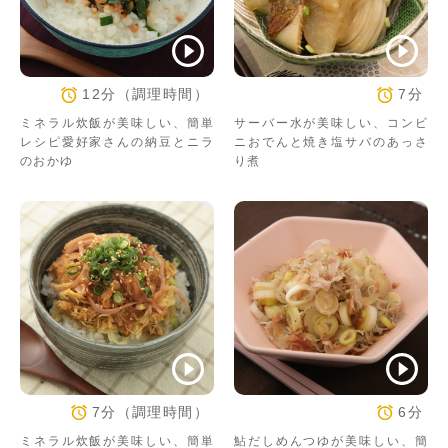
12分（調理時間）
7分
ミネラル炊飯が美味しい、簡単
サーバー水が美味しい、コンビ
レシピ愛好家さんの納豆とニラ
ニおでんと焼き塩サバのあっさ
のおかゆ
り煮
7分（調理時間）
6分
ミネラル炊飯が美味しい、簡単
鮎だしめんつゆが美味しい、簡