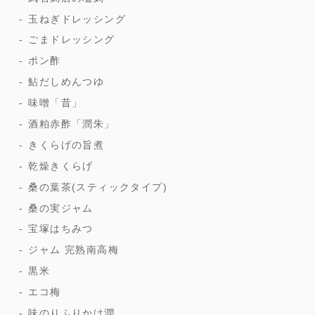
玉ねぎドレッシング
ごまドレッシング
ポン酢
鮎だしめんつゆ
味噌「昔」
酒粕赤酢「潤朱」
きくらげの旨煮
乾燥きくらげ
桑の葉茶(スティックタイプ)
桑の実ジャム
宝塚はちみつ
ジャム 完熟南高梅
黒米
エコ梅
味のりふりかけ潤