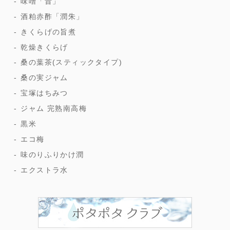
味噌「昔」
酒粕赤酢「潤朱」
きくらげの旨煮
乾燥きくらげ
桑の葉茶(スティックタイプ)
桑の実ジャム
宝塚はちみつ
ジャム 完熟南高梅
黒米
エコ梅
味のりふりかけ潤
エクストラ水