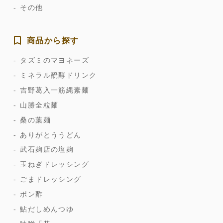
その他
商品から探す
タズミのマヨネーズ
ミネラル醗酵ドリンク
吉野葛入一筋縄素麺
山勝全粒麺
桑の葉麺
ありがとううどん
武石麹店の塩麹
玉ねぎドレッシング
ごまドレッシング
ポン酢
鮎だしめんつゆ