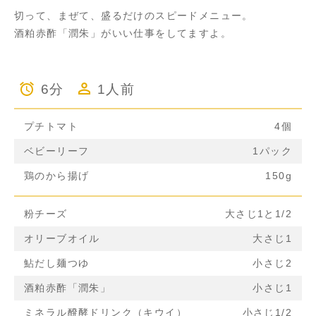
切って、まぜて、盛るだけのスピードメニュー。
酒粕赤酢「潤朱」がいい仕事をしてますよ。
6分
1人前
プチトマト
4個
ベビーリーフ
1パック
鶏のから揚げ
150g
粉チーズ
大さじ1と1/2
オリーブオイル
大さじ1
鮎だし麺つゆ
小さじ2
酒粕赤酢「潤朱」
小さじ1
ミネラル醗酵ドリンク（キウイ）
小さじ1/2