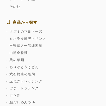
その他
商品から探す
タズミのマヨネーズ
ミネラル醗酵ドリンク
吉野葛入一筋縄素麺
山勝全粒麺
桑の葉麺
ありがとううどん
武石麹店の塩麹
玉ねぎドレッシング
ごまドレッシング
ポン酢
鮎だしめんつゆ