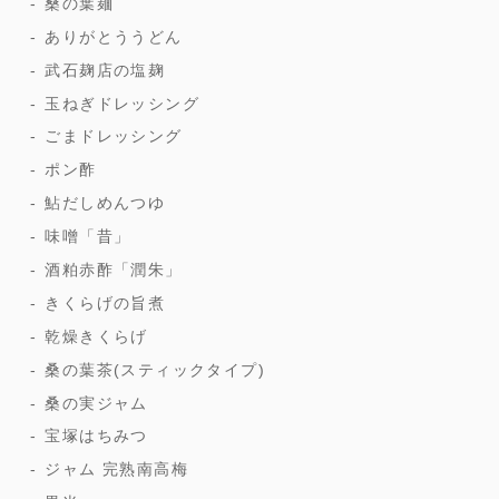
桑の葉麺
ありがとううどん
武石麹店の塩麹
玉ねぎドレッシング
ごまドレッシング
ポン酢
鮎だしめんつゆ
味噌「昔」
酒粕赤酢「潤朱」
きくらげの旨煮
乾燥きくらげ
桑の葉茶(スティックタイプ)
桑の実ジャム
宝塚はちみつ
ジャム 完熟南高梅