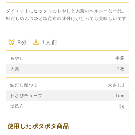
ダイエットにピッタリのもやしと大葉のヘルシーな一品。
鮎だしめんつゆと塩昆布の味付けがとっても美味しいです
8分
1人前
もやし
半袋
大葉
2枚
鮎だし麺つゆ
大さじ1
わさびチューブ
1cm
塩昆布
3g
使用したポタポタ商品