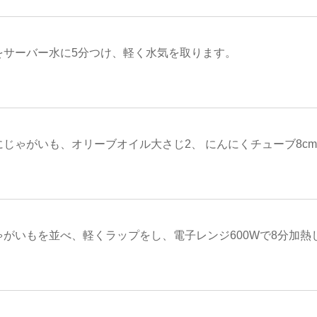
をサーバー水に5分つけ、軽く水気を取ります。
にじゃがいも、オリーブオイル大さじ2、 にんにくチューブ8c
ゃがいもを並べ、軽くラップをし、電子レンジ600Wで8分加熱