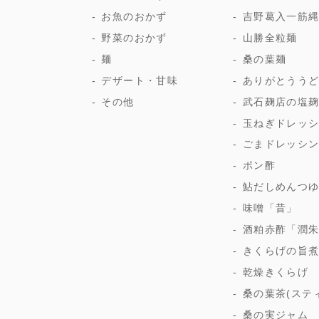
お魚のおかず
吉野葛入一筋
野菜のおかず
山勝全粒麺
麺
桑の葉麺
デザート・甘味
ありがとうう
その他
武石麹店の塩
玉ねぎドレッ
ごまドレッシ
ポン酢
鮎だしめんつ
味噌「昔」
酒粕赤酢「潤
きくらげの旨
乾燥きくらげ
桑の葉茶(ステ
桑の実ジャム