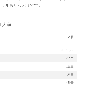
ネラルもたっぷりです。
1人前
2個
大さじ2
ブ
8cm
ト
適量
ー
適量
適量