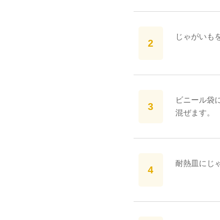
じゃがいも
ビニール袋
混ぜます。
耐熱皿にじ