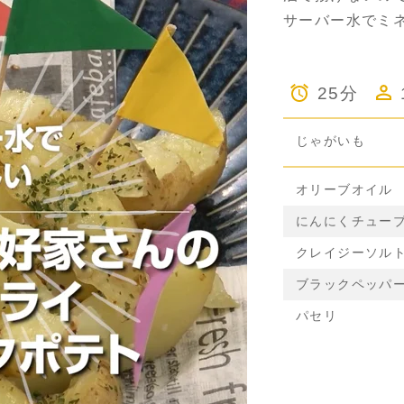
サーバー水でミ
25分
じゃがいも
オリーブオイル
にんにくチュー
クレイジーソル
ブラックペッパ
パセリ