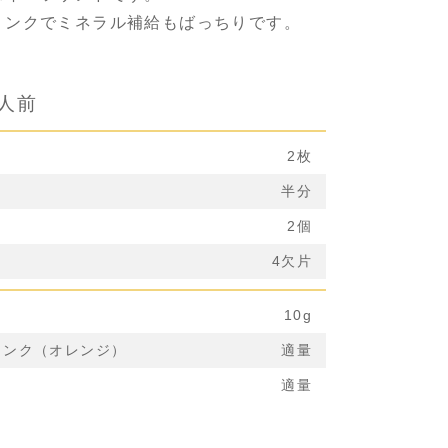
リンクでミネラル補給もばっちりです。
1人前
2枚
半分
2個
4欠片
10g
リンク（オレンジ）
適量
適量