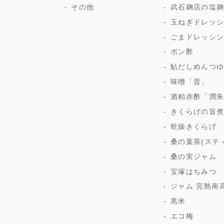
その他
武石麹店の塩
玉ねぎドレッ
ごまドレッシ
ポン酢
鮎だしめんつ
味噌「昔」
酒粕赤酢「潤
きくらげの旨
乾燥きくらげ
桑の葉茶(ステ
桑の実ジャム
宝塚はちみつ
ジャム 完熟南
黒米
エコ梅