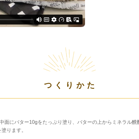
つくりかた
の中面にバター10gをたっぷり塗り、バターの上からミネラル醗
を塗ります。