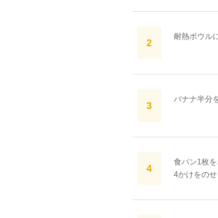
耐熱ボウル
バナナ半分
食パン1枚
4かけをの