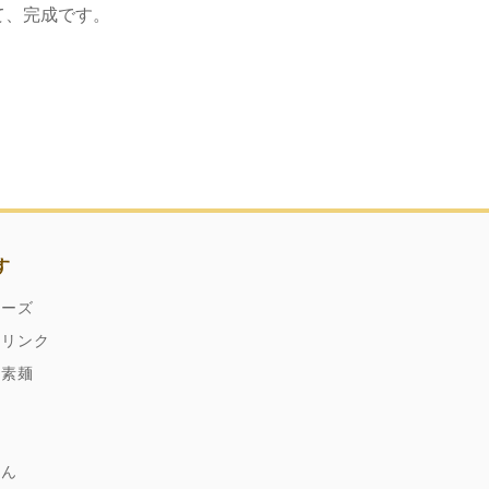
て、完成です。
す
ネーズ
ドリンク
縄素麺
どん