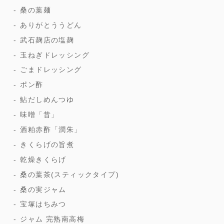
桑の葉麺
ありがとううどん
武石麹店の塩麹
玉ねぎドレッシング
ごまドレッシング
ポン酢
鮎だしめんつゆ
味噌「昔」
酒粕赤酢「潤朱」
きくらげの旨煮
乾燥きくらげ
桑の葉茶(スティックタイプ)
桑の実ジャム
宝塚はちみつ
ジャム 完熟南高梅