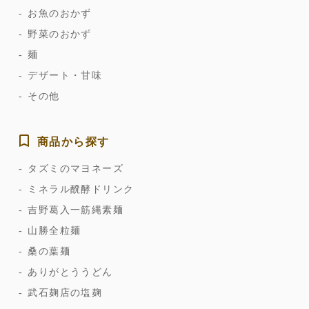
お魚のおかず
野菜のおかず
麺
デザート・甘味
その他
商品から探す
タズミのマヨネーズ
ミネラル醗酵ドリンク
吉野葛入一筋縄素麺
山勝全粒麺
桑の葉麺
ありがとううどん
武石麹店の塩麹