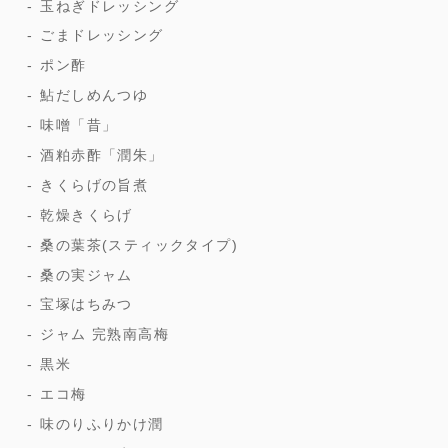
玉ねぎドレッシング
ごまドレッシング
ポン酢
鮎だしめんつゆ
味噌「昔」
酒粕赤酢「潤朱」
きくらげの旨煮
乾燥きくらげ
桑の葉茶(スティックタイプ)
桑の実ジャム
宝塚はちみつ
ジャム 完熟南高梅
黒米
エコ梅
味のりふりかけ潤