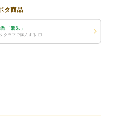
ポタ商品
赤酢「潤朱」
タクラブで購入する
。