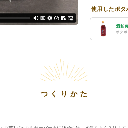
使用したポタ
酒粕
ポタポ
つくりかた
本・豆苗1パックをサーバー水に15分つけ、水気をよくきります