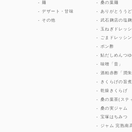
麺
桑の葉麺
デザート・甘味
ありがとうう
その他
武石麹店の塩
玉ねぎドレッ
ごまドレッシ
ポン酢
鮎だしめんつ
味噌「昔」
酒粕赤酢「潤
きくらげの旨
乾燥きくらげ
桑の葉茶(ステ
桑の実ジャム
宝塚はちみつ
ジャム 完熟南