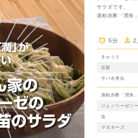
サラダです。
酒粕赤酢「潤朱
5分
きゅうり
豆苗
サバ水煮缶
酒粕赤酢「潤朱
ジェノベーゼソ
塩
マヨネーズ