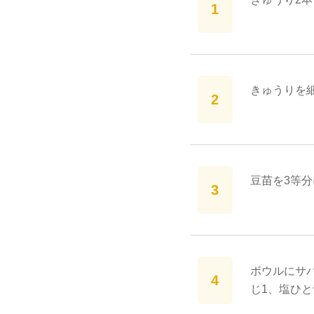
きゅうりを
豆苗を3等
ボウルにサ
じ1、塩ひ