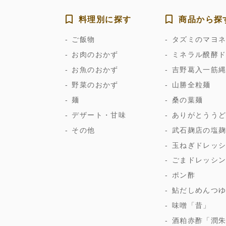
料理別に探す
商品から探
ご飯物
タズミのマヨ
お肉のおかず
ミネラル醗酵
お魚のおかず
吉野葛入一筋
野菜のおかず
山勝全粒麺
麺
桑の葉麺
デザート・甘味
ありがとうう
その他
武石麹店の塩
玉ねぎドレッ
ごまドレッシ
ポン酢
鮎だしめんつ
味噌「昔」
酒粕赤酢「潤