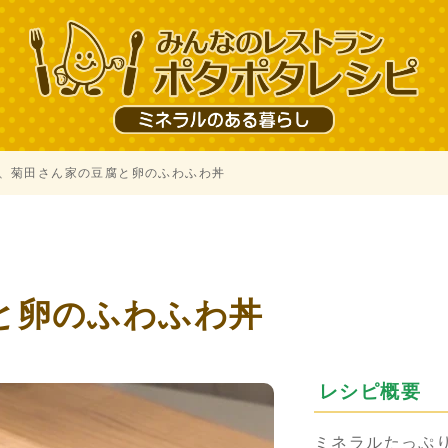
、菊田さん家の豆腐と卵のふわふわ丼
、
と卵のふわふわ丼
レシピ概要
ミネラルたっぷ