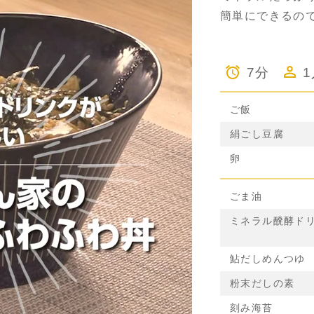
簡単にできるの
7分
ご飯
絹ごし豆腐
卵
ごま油
ミネラル醗酵ド
鮎だしめんつゆ
粉末だしの素
刻み海苔