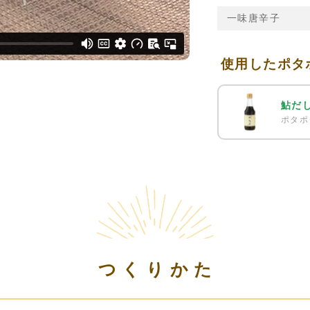
一味唐辛子
使用したポタ
鮎だ
ポタポ
つくりかた