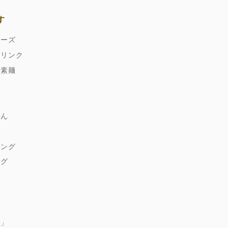
す
ネーズ
ドリンク
縄素麺
どん
麹
シング
ング
ゆ
朱」