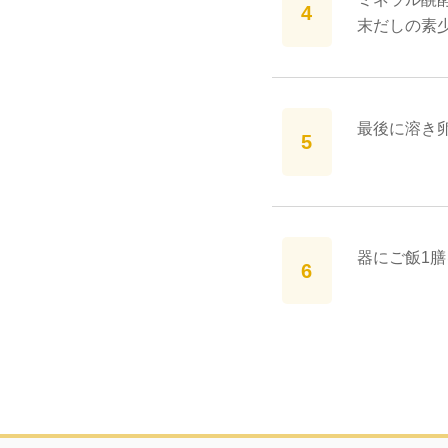
末だしの素
最後に溶き
器にご飯1