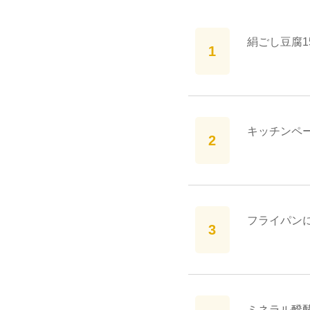
絹ごし豆腐1
キッチンペ
フライパン
ミネラル醗