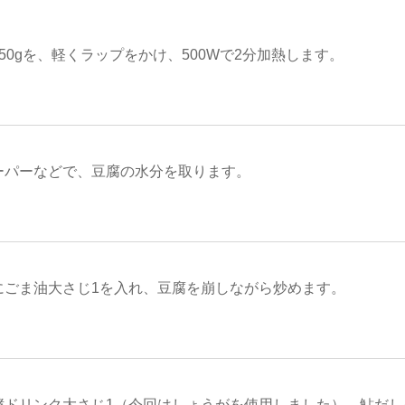
50gを、軽くラップをかけ、500Wで2分加熱します。
ーパーなどで、豆腐の水分を取ります。
にごま油大さじ1を入れ、豆腐を崩しながら炒めます。
酵ドリンク大さじ1（今回はしょうがを使用しました）、鮎だし