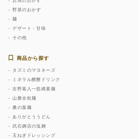
お魚のおかず
野菜のおかず
麺
デザート・甘味
その他
商品から探す
タズミのマヨネーズ
ミネラル醗酵ドリンク
吉野葛入一筋縄素麺
山勝全粒麺
桑の葉麺
ありがとううどん
武石麹店の塩麹
玉ねぎドレッシング