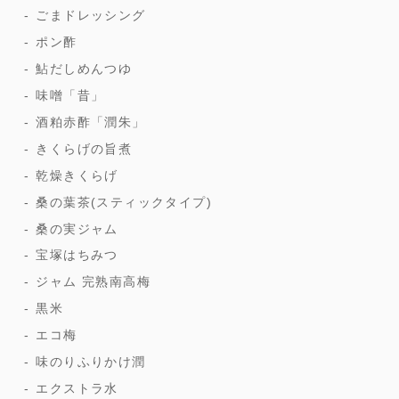
ごまドレッシング
ポン酢
鮎だしめんつゆ
味噌「昔」
酒粕赤酢「潤朱」
きくらげの旨煮
乾燥きくらげ
桑の葉茶(スティックタイプ)
桑の実ジャム
宝塚はちみつ
ジャム 完熟南高梅
黒米
エコ梅
味のりふりかけ潤
エクストラ水