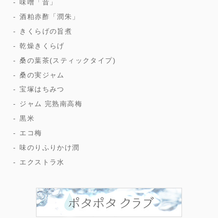
味噌「昔」
酒粕赤酢「潤朱」
きくらげの旨煮
乾燥きくらげ
桑の葉茶(スティックタイプ)
桑の実ジャム
宝塚はちみつ
ジャム 完熟南高梅
黒米
エコ梅
味のりふりかけ潤
エクストラ水