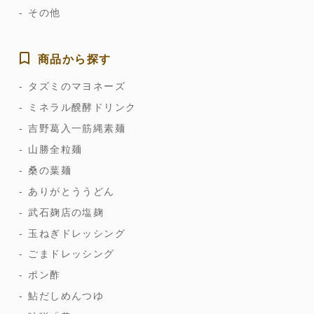
その他
商品から探す
タズミのマヨネーズ
ミネラル醗酵ドリンク
吉野葛入一筋縄素麺
山勝全粒麺
桑の葉麺
ありがとううどん
武石麹店の塩麹
玉ねぎドレッシング
ごまドレッシング
ポン酢
鮎だしめんつゆ