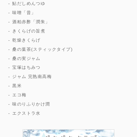
鮎だしめんつゆ
味噌「昔」
酒粕赤酢「潤朱」
きくらげの旨煮
乾燥きくらげ
桑の葉茶(スティックタイプ)
桑の実ジャム
宝塚はちみつ
ジャム 完熟南高梅
黒米
エコ梅
味のりふりかけ潤
エクストラ水