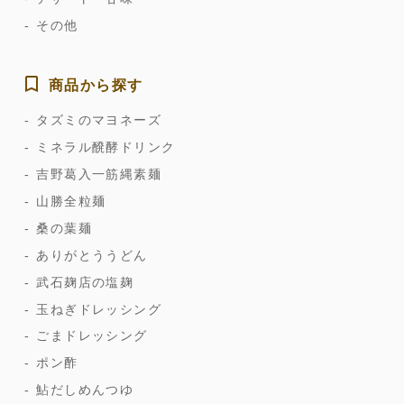
その他
商品から探す
タズミのマヨネーズ
ミネラル醗酵ドリンク
吉野葛入一筋縄素麺
山勝全粒麺
桑の葉麺
ありがとううどん
武石麹店の塩麹
玉ねぎドレッシング
ごまドレッシング
ポン酢
鮎だしめんつゆ