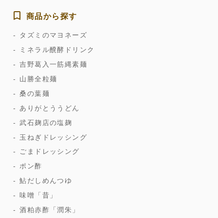
商品から探す
タズミのマヨネーズ
ミネラル醗酵ドリンク
吉野葛入一筋縄素麺
山勝全粒麺
桑の葉麺
ありがとううどん
武石麹店の塩麹
玉ねぎドレッシング
ごまドレッシング
ポン酢
鮎だしめんつゆ
味噌「昔」
酒粕赤酢「潤朱」