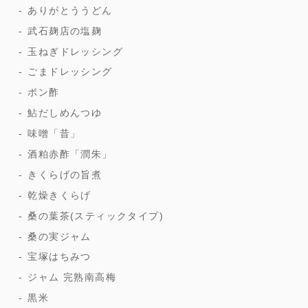
ありがとううどん
武石麹店の塩麹
玉ねぎドレッシング
ごまドレッシング
ポン酢
鮎だしめんつゆ
味噌「昔」
酒粕赤酢「潤朱」
きくらげの旨煮
乾燥きくらげ
桑の葉茶(スティックタイプ)
桑の実ジャム
宝塚はちみつ
ジャム 完熟南高梅
黒米