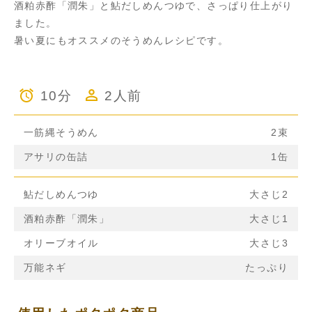
酒粕赤酢「潤朱」と鮎だしめんつゆで、さっぱり仕上がり
ました。
暑い夏にもオススメのそうめんレシピです。
10分
2人前
一筋縄そうめん
2束
アサリの缶詰
1缶
鮎だしめんつゆ
大さじ2
酒粕赤酢「潤朱」
大さじ1
オリーブオイル
大さじ3
万能ネギ
たっぷり