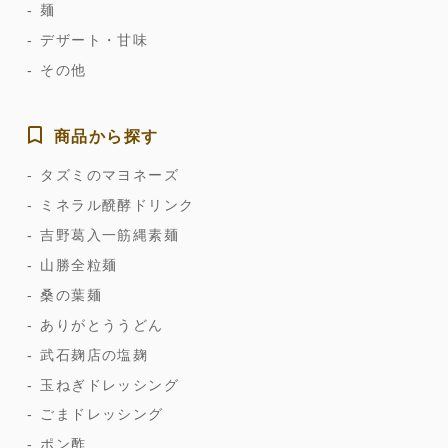
麺
デザート・甘味
その他
商品から探す
タズミのマヨネーズ
ミネラル醗酵ドリンク
吉野葛入一筋縄素麺
山勝全粒麺
桑の葉麺
ありがとううどん
武石麹店の塩麹
玉ねぎドレッシング
ごまドレッシング
ポン酢