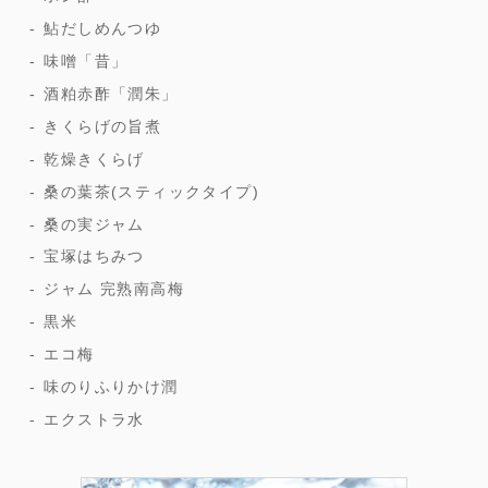
鮎だしめんつゆ
味噌「昔」
酒粕赤酢「潤朱」
きくらげの旨煮
乾燥きくらげ
桑の葉茶(スティックタイプ)
桑の実ジャム
宝塚はちみつ
ジャム 完熟南高梅
黒米
エコ梅
味のりふりかけ潤
エクストラ水