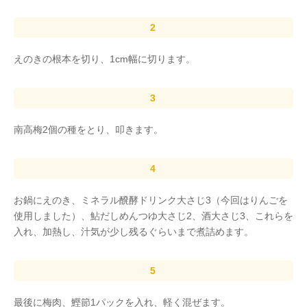
えのきの根本を切り、1cm幅に切ります。
南高梅2個の種をとり、叩きます。
お鍋にえのき、ミネラル醗酵ドリンク大さじ3（今回はりんごを
使用しました）、鮎だしめんつゆ大さじ2、酒大さじ3、これらを
入れ、加熱し、汁気が少し残るぐらいまで煮詰めます。
最後に梅肉、鰹節1パックを入れ、軽く混ぜます。