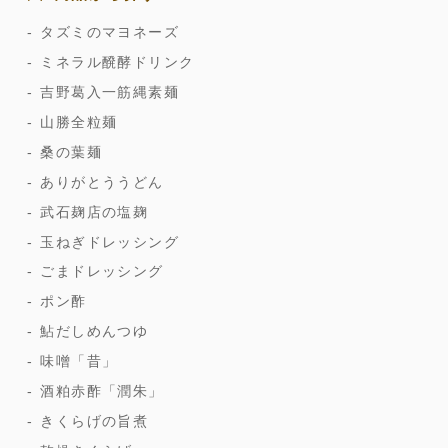
タズミのマヨネーズ
ミネラル醗酵ドリンク
吉野葛入一筋縄素麺
山勝全粒麺
桑の葉麺
ありがとううどん
武石麹店の塩麹
玉ねぎドレッシング
ごまドレッシング
ポン酢
鮎だしめんつゆ
味噌「昔」
酒粕赤酢「潤朱」
きくらげの旨煮