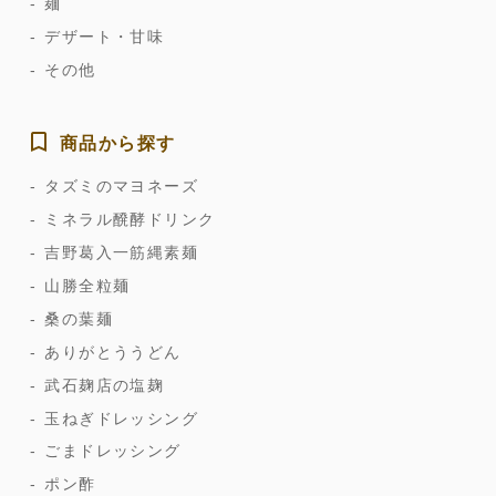
麺
デザート・甘味
その他
商品から探す
タズミのマヨネーズ
ミネラル醗酵ドリンク
吉野葛入一筋縄素麺
山勝全粒麺
桑の葉麺
ありがとううどん
武石麹店の塩麹
玉ねぎドレッシング
ごまドレッシング
ポン酢