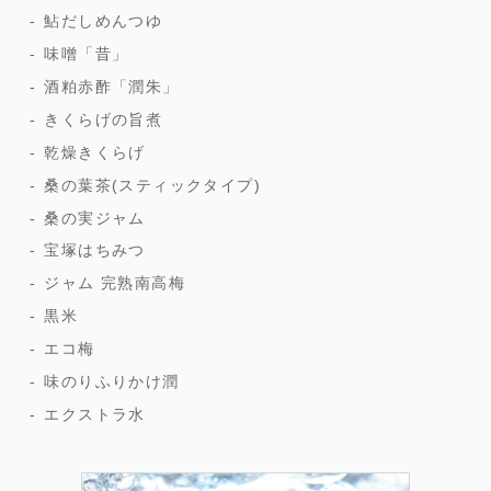
鮎だしめんつゆ
味噌「昔」
酒粕赤酢「潤朱」
きくらげの旨煮
乾燥きくらげ
桑の葉茶(スティックタイプ)
桑の実ジャム
宝塚はちみつ
ジャム 完熟南高梅
黒米
エコ梅
味のりふりかけ潤
エクストラ水