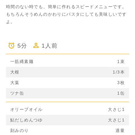
時間のない時でも、簡単に作れるスピードメニューです。
もちろんそうめんのかわりにパスタにしても美味しいです
よ。
5分
1人前
一筋縄素麺
1束
大根
1/3本
大葉
3枚
ツナ缶
1缶
オリーブオイル
大さじ1
鮎だしめんつゆ
大さじ1
刻みのり
適量