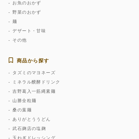
お魚のおかず
野菜のおかず
麺
デザート・甘味
その他
商品から探す
タズミのマヨネーズ
ミネラル醗酵ドリンク
吉野葛入一筋縄素麺
山勝全粒麺
桑の葉麺
ありがとううどん
武石麹店の塩麹
玉ねぎドレッシング