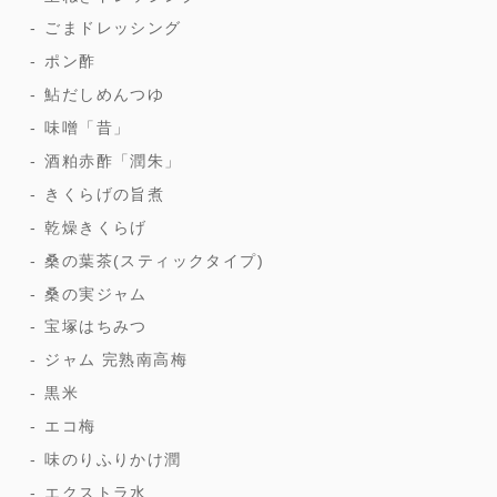
ごまドレッシング
ポン酢
鮎だしめんつゆ
味噌「昔」
酒粕赤酢「潤朱」
きくらげの旨煮
乾燥きくらげ
桑の葉茶(スティックタイプ)
桑の実ジャム
宝塚はちみつ
ジャム 完熟南高梅
黒米
エコ梅
味のりふりかけ潤
エクストラ水