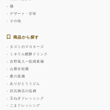
麺
デザート・甘味
その他
商品から探す
タズミのマヨネーズ
ミネラル醗酵ドリンク
吉野葛入一筋縄素麺
山勝全粒麺
桑の葉麺
ありがとううどん
武石麹店の塩麹
玉ねぎドレッシング
ごまドレッシング