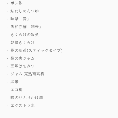
ポン酢
鮎だしめんつゆ
味噌「昔」
酒粕赤酢「潤朱」
きくらげの旨煮
乾燥きくらげ
桑の葉茶(スティックタイプ)
桑の実ジャム
宝塚はちみつ
ジャム 完熟南高梅
黒米
エコ梅
味のりふりかけ潤
エクストラ水