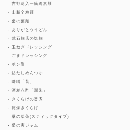
吉野葛入一筋縄素麺
山勝全粒麺
桑の葉麺
ありがとううどん
武石麹店の塩麹
玉ねぎドレッシング
ごまドレッシング
ポン酢
鮎だしめんつゆ
味噌「昔」
酒粕赤酢「潤朱」
きくらげの旨煮
乾燥きくらげ
桑の葉茶(スティックタイプ)
桑の実ジャム