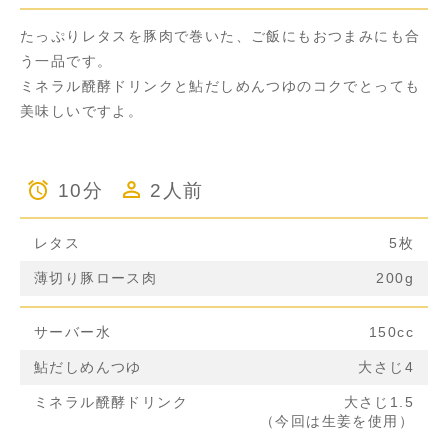
たっぷりレタスを豚肉で巻いた、ご飯にもおつまみにも合
う一品です。
ミネラル醗酵ドリンクと鮎だしめんつゆのコクでとっても
美味しいですよ。
10分
2人前
レタス
5枚
薄切り豚ロース肉
200g
サーバー水
150cc
鮎だしめんつゆ
大さじ4
ミネラル醗酵ドリンク
大さじ1.5
（今回は生姜を使用）