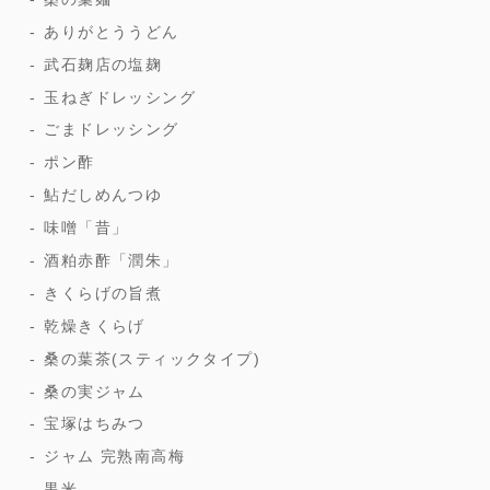
ありがとううどん
武石麹店の塩麹
玉ねぎドレッシング
ごまドレッシング
ポン酢
鮎だしめんつゆ
味噌「昔」
酒粕赤酢「潤朱」
きくらげの旨煮
乾燥きくらげ
桑の葉茶(スティックタイプ)
桑の実ジャム
宝塚はちみつ
ジャム 完熟南高梅
黒米