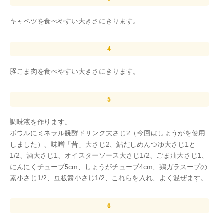
キャベツを食べやすい大きさにきります。
豚こま肉を食べやすい大きさにきります。
調味液を作ります。
ボウルにミネラル醗酵ドリンク大さじ2（今回はしょうがを使用
しました）、味噌「昔」大さじ2、鮎だしめんつゆ大さじ1と
1/2、酒大さじ1、オイスターソース大さじ1/2、ごま油大さじ1、
にんにくチューブ5cm、しょうがチューブ4cm、鶏ガラスープの
素小さじ1/2、豆板醤小さじ1/2、これらを入れ、よく混ぜます。