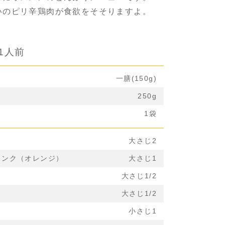
いのピリ辛鶏肉が食欲をそそりますよ。
1人前
一膳(150g)
250g
1袋
大さじ2
リンク（オレンジ）
大さじ1
大さじ1/2
大さじ1/2
小さじ1