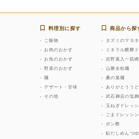
料理別に探す
商品から探
ご飯物
タズミのマヨ
お肉のおかず
ミネラル醗酵
お魚のおかず
吉野葛入一筋
野菜のおかず
山勝全粒麺
麺
桑の葉麺
デザート・甘味
ありがとうう
その他
武石麹店の塩
玉ねぎドレッ
ごまドレッシ
ポン酢
鮎だしめんつ