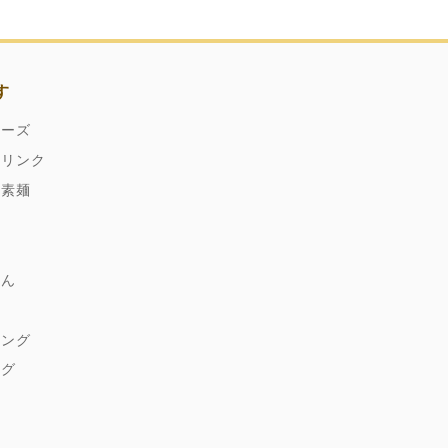
す
ネーズ
ドリンク
縄素麺
どん
麹
シング
ング
ゆ