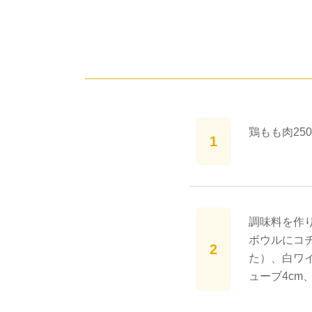
鶏もも肉25
調味料を作
ボウルにコ
た）、白ワイ
ューブ4c