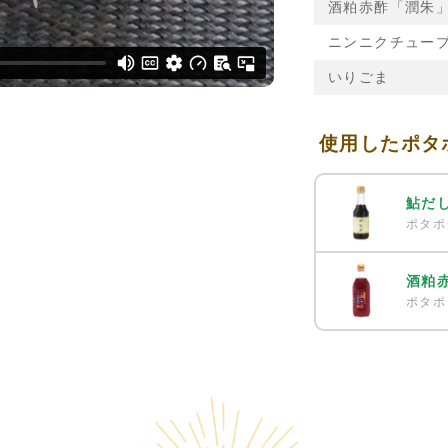
酒粕赤酢「潤朱
ニンニクチュー
いりごま
使用したポタ
鮎だ
ポタポ
酒粕
ポタポ