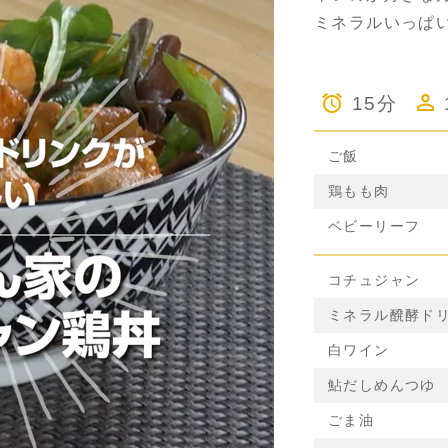
ミネラルいっぱ
15分
ご飯
鶏もも肉
ベビーリーフ
コチュジャン
ミネラル醗酵ド
白ワイン
鮎だしめんつゆ
ごま油