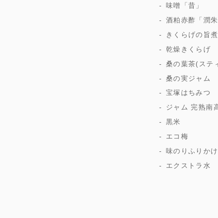
味噌「昔」
酒粕赤酢「潤
きくらげの旨
乾燥きくらげ
桑の葉茶(ステ
桑の実ジャム
宝塚はちみつ
ジャム 完熟南
黒米
エコ梅
味のりふりか
エクストラ水