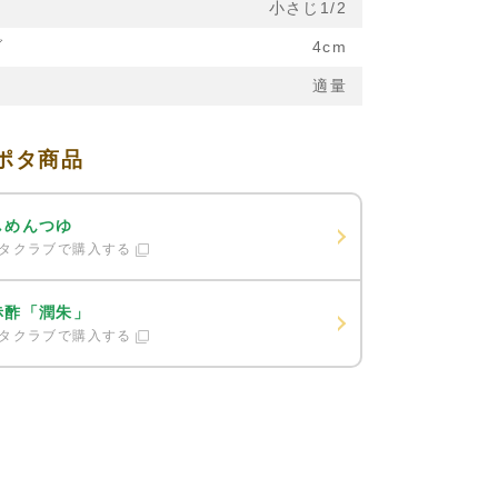
」
小さじ1/2
ブ
4cm
適量
ポタ商品
しめんつゆ
タクラブで購入する
赤酢「潤朱」
タクラブで購入する