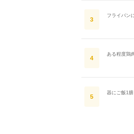
フライパン
ある程度鶏
器にご飯1