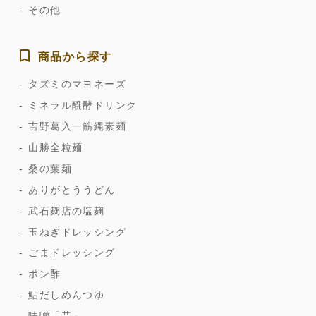
その他
商品から探す
タズミのマヨネーズ
ミネラル醗酵ドリンク
吉野葛入一筋縄素麺
山勝全粒麺
桑の葉麺
ありがとううどん
武石麹店の塩麹
玉ねぎドレッシング
ごまドレッシング
ポン酢
鮎だしめんつゆ