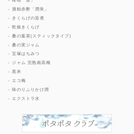
味噌「昔」
酒粕赤酢「潤朱」
きくらげの旨煮
乾燥きくらげ
桑の葉茶(スティックタイプ)
桑の実ジャム
宝塚はちみつ
ジャム 完熟南高梅
黒米
エコ梅
味のりふりかけ潤
エクストラ水