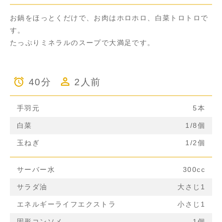
お鍋をほっとくだけで、お肉はホロホロ、白菜トロトロで
す。
たっぷりミネラルのスープで大満足です。
40分
2人前
手羽元
5本
白菜
1/8個
玉ねぎ
1/2個
サーバー水
300cc
サラダ油
大さじ1
エネルギーライフエクストラ
小さじ1
固形コンソメ
1個