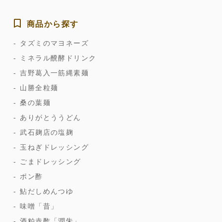
商品から探す
タズミのマヨネーズ
ミネラル醗酵ドリンク
吉野葛入一筋縄素麺
山勝全粒麺
桑の葉麺
ありがとううどん
武石麹店の塩麹
玉ねぎドレッシング
ごまドレッシング
ポン酢
鮎だしめんつゆ
味噌「昔」
酒粕赤酢「潤朱」