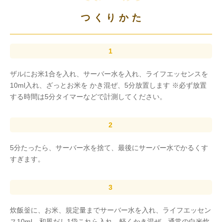
つくりかた
ザルにお米1合を入れ、サーバー水を入れ、ライフエッセンスを
10ml入れ、ざっとお米を かき混ぜ、5分放置します ※必ず放置
する時間は5分タイマーなどで計測してください。
5分たったら、サーバー水を捨て、最後にサーバー水でかるくす
すぎます。
炊飯釡に、お米、規定量までサーバー水を入れ、ライフエッセン
ス10ml、和風だし1袋これら入れ、軽くかき混ぜ、通常の白米炊