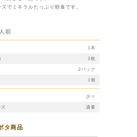
ーズでミネラルたっぷり朝食です。
2人前
1本
）
2枚
2パック
1個
少々
ーズ
適量
ポタ商品