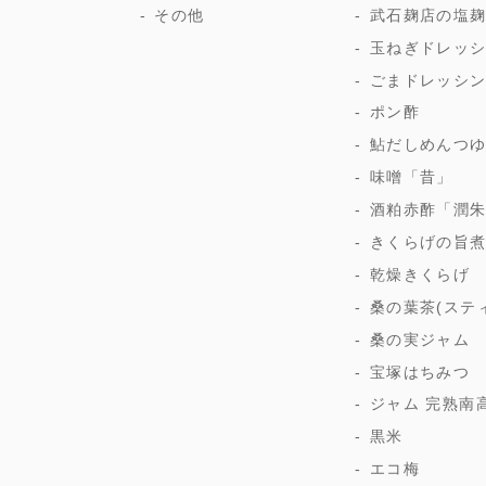
その他
武石麹店の塩
玉ねぎドレッ
ごまドレッシ
ポン酢
鮎だしめんつ
味噌「昔」
酒粕赤酢「潤
きくらげの旨
乾燥きくらげ
桑の葉茶(ステ
桑の実ジャム
宝塚はちみつ
ジャム 完熟南
黒米
エコ梅