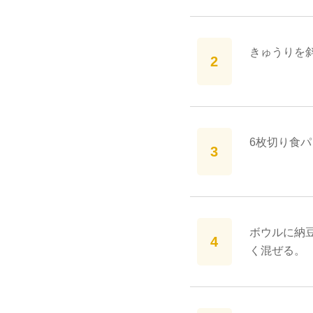
きゅうりを
6枚切り食
ボウルに納
く混ぜる。