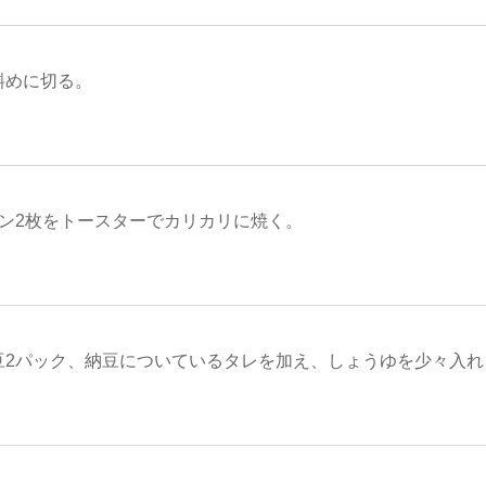
斜めに切る。
パン2枚をトースターでカリカリに焼く。
豆2パック、納豆についているタレを加え、しょうゆを少々入れ