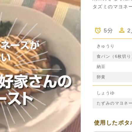
タズミのマヨネ
5分
きゅうり
食パン（6枚切り
納豆
卵黄
しょうゆ
たずみのマヨネ
使用したポタ