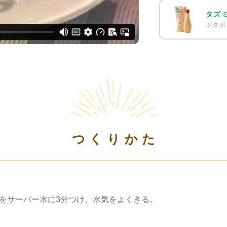
タズ
ポタポ
つくりかた
本をサーバー水に3分つけ、水気をよくきる。