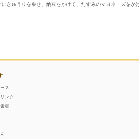
上にきゅうりを乗せ、納豆をかけて、たずみのマヨネーズをか
す
ネーズ
ドリンク
縄素麺
どん