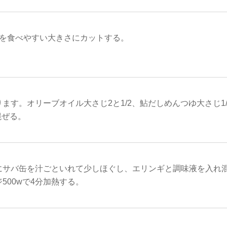
本を食べやすい大きさにカットする。
ます。オリーブオイル大さじ2と1/2、鮎だしめんつゆ大さじ1
混ぜる。
にサバ缶を汁ごといれて少しほぐし、エリンギと調味液を入れ
500wで4分加熱する。