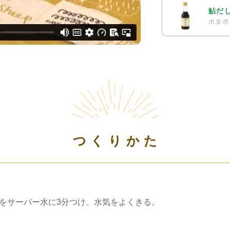
鮎だ
ポタポ
つくりかた
本をサーバー水に3分つけ、水気をよくきる。