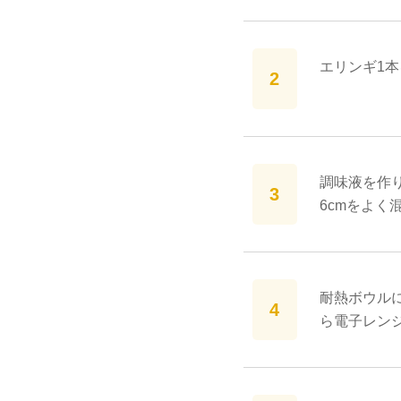
エリンギ1
調味液を作り
6cmをよく
耐熱ボウル
ら電子レンジ