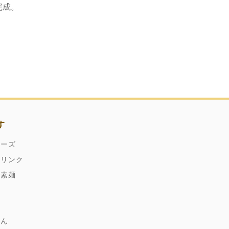
完成。
す
ネーズ
ドリンク
縄素麺
どん