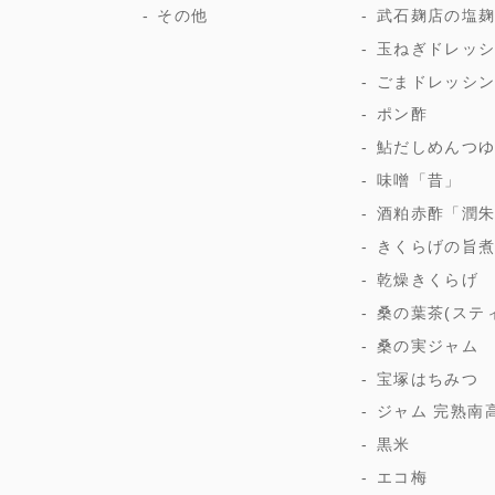
その他
武石麹店の塩
玉ねぎドレッ
ごまドレッシ
ポン酢
鮎だしめんつ
味噌「昔」
酒粕赤酢「潤
きくらげの旨
乾燥きくらげ
桑の葉茶(ステ
桑の実ジャム
宝塚はちみつ
ジャム 完熟南
黒米
エコ梅