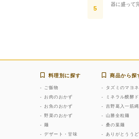
器に盛って
料理別に探す
商品から探
ご飯物
タズミのマヨ
お肉のおかず
ミネラル醗酵
お魚のおかず
吉野葛入一筋
野菜のおかず
山勝全粒麺
麺
桑の葉麺
デザート・甘味
ありがとうう