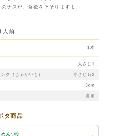
りのナスが、食欲をそそりますよ。
1人前
1本
大さじ1
リンク（じゃがいも）
小さじ1/2
5cm
適量
ポタ商品
しめんつゆ