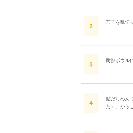
茄子を乱切
耐熱ボウルに
鮎だしめん
た）、から