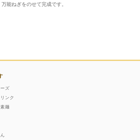
、万能ねぎをのせて完成です。
す
ネーズ
ドリンク
縄素麺
どん