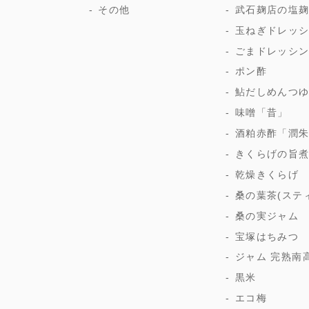
その他
武石麹店の塩
玉ねぎドレッ
ごまドレッシ
ポン酢
鮎だしめんつ
味噌「昔」
酒粕赤酢「潤
きくらげの旨
乾燥きくらげ
桑の葉茶(ステ
桑の実ジャム
宝塚はちみつ
ジャム 完熟南
黒米
エコ梅