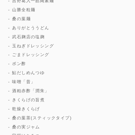
吉野葛入一筋縄素麺
山勝全粒麺
桑の葉麺
ありがとううどん
武石麹店の塩麹
玉ねぎドレッシング
ごまドレッシング
ポン酢
鮎だしめんつゆ
味噌「昔」
酒粕赤酢「潤朱」
きくらげの旨煮
乾燥きくらげ
桑の葉茶(スティックタイプ)
桑の実ジャム