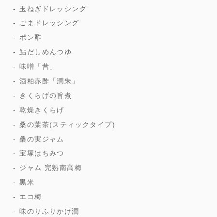
玉ねぎドレッシング
ごまドレッシング
ポン酢
鮎だしめんつゆ
味噌「昔」
酒粕赤酢「潤朱」
きくらげの旨煮
乾燥きくらげ
桑の葉茶(スティックタイプ)
桑の実ジャム
宝塚はちみつ
ジャム 完熟南高梅
黒米
エコ梅
味のりふりかけ潤