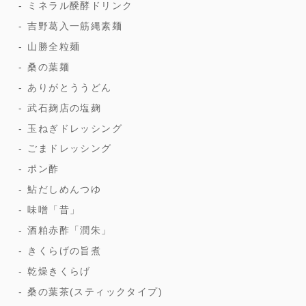
ミネラル醗酵ドリンク
吉野葛入一筋縄素麺
山勝全粒麺
桑の葉麺
ありがとううどん
武石麹店の塩麹
玉ねぎドレッシング
ごまドレッシング
ポン酢
鮎だしめんつゆ
味噌「昔」
酒粕赤酢「潤朱」
きくらげの旨煮
乾燥きくらげ
桑の葉茶(スティックタイプ)