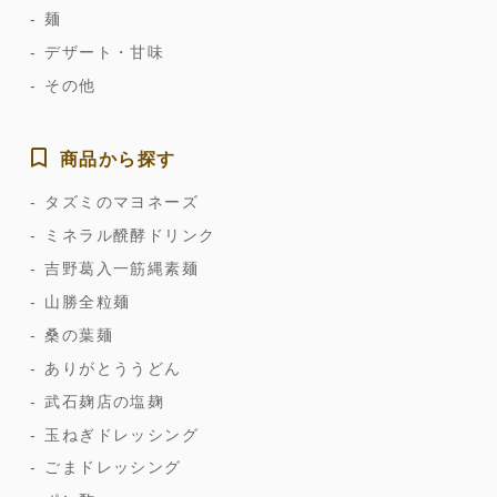
麺
デザート・甘味
その他
商品から探す
タズミのマヨネーズ
ミネラル醗酵ドリンク
吉野葛入一筋縄素麺
山勝全粒麺
桑の葉麺
ありがとううどん
武石麹店の塩麹
玉ねぎドレッシング
ごまドレッシング