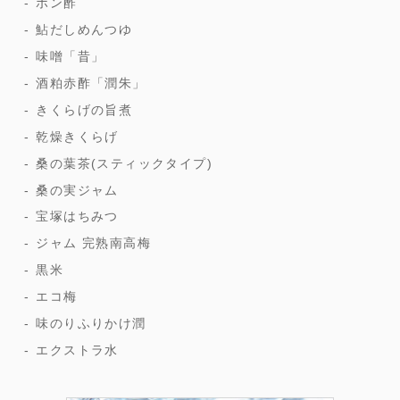
ポン酢
鮎だしめんつゆ
味噌「昔」
酒粕赤酢「潤朱」
きくらげの旨煮
乾燥きくらげ
桑の葉茶(スティックタイプ)
桑の実ジャム
宝塚はちみつ
ジャム 完熟南高梅
黒米
エコ梅
味のりふりかけ潤
エクストラ水