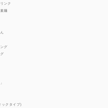
ドリンク
縄素麺
どん
麹
シング
ング
ゆ
朱」
煮
ィックタイプ)