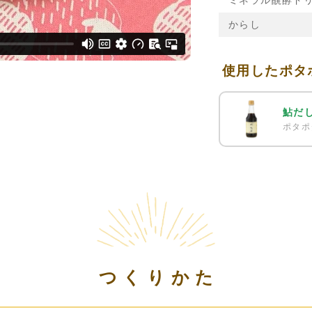
ミネラル醗酵ド
からし
使用したポタ
鮎だ
ポタポ
つくりかた