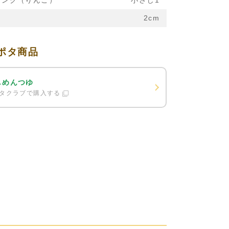
リンク（りんご）
小さじ1
2cm
ポタ商品
しめんつゆ
タクラブで購入する