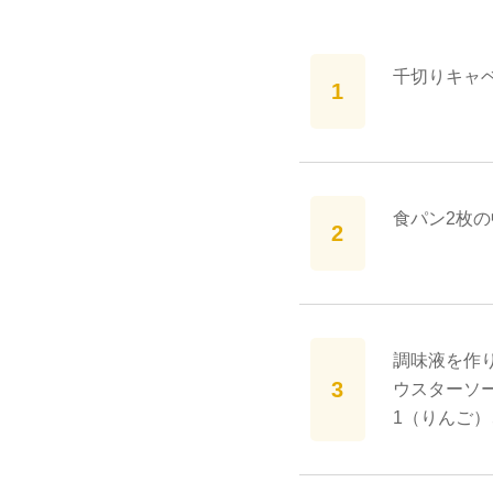
千切りキャベ
食パン2枚
調味液を作
ウスターソー
1（りんご）