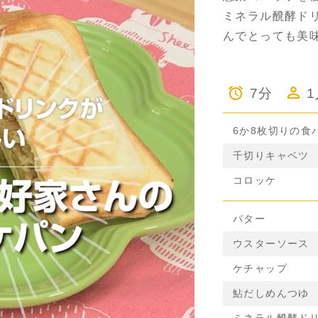
ミネラル醗酵ド
んでとっても美
7分
6か8枚切りの食
千切りキャベツ
コロッケ
バター
ウスターソース
ケチャップ
鮎だしめんつゆ