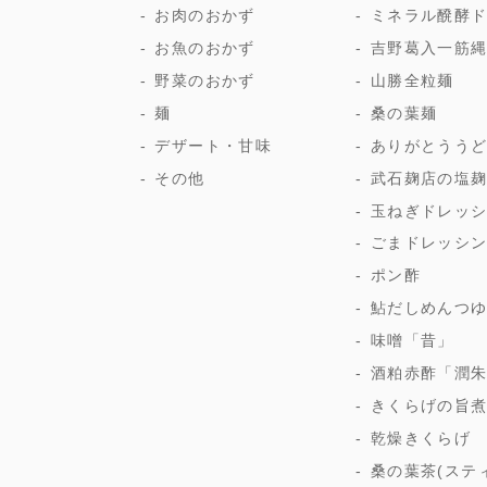
お肉のおかず
ミネラル醗酵
お魚のおかず
吉野葛入一筋
野菜のおかず
山勝全粒麺
麺
桑の葉麺
デザート・甘味
ありがとうう
その他
武石麹店の塩
玉ねぎドレッ
ごまドレッシ
ポン酢
鮎だしめんつ
味噌「昔」
酒粕赤酢「潤
きくらげの旨
乾燥きくらげ
桑の葉茶(ステ