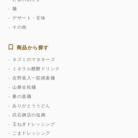
麺
デザート・甘味
その他
商品から探す
タズミのマヨネーズ
ミネラル醗酵ドリンク
吉野葛入一筋縄素麺
山勝全粒麺
桑の葉麺
ありがとううどん
武石麹店の塩麹
玉ねぎドレッシング
ごまドレッシング