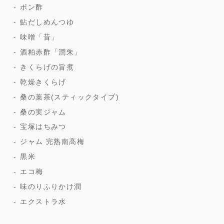
ポン酢
鮎だしめんつゆ
味噌「昔」
酒粕赤酢「潤朱」
きくらげの旨煮
乾燥きくらげ
桑の葉茶(スティックタイプ)
桑の実ジャム
宝塚はちみつ
ジャム 完熟南高梅
黒米
エコ梅
味のりふりかけ潤
エクストラ水