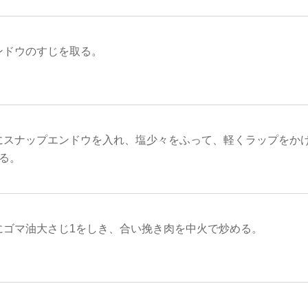
ンドウのすじを取る。
にスナップエンドウを入れ、塩少々をふって、軽くラップをかけ
る。
にゴマ油大さじ1をしき、合い挽き肉を中火で炒める。