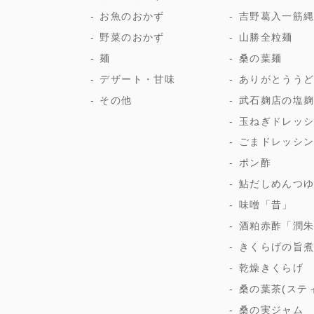
お魚のおかず
吉野葛入一筋
野菜のおかず
山勝全粒麺
麺
桑の葉麺
デザート・甘味
ありがとうう
その他
武石麹店の塩
玉ねぎドレッ
ごまドレッシ
ポン酢
鮎だしめんつ
味噌「昔」
酒粕赤酢「潤
きくらげの旨
乾燥きくらげ
桑の葉茶(ステ
桑の実ジャム