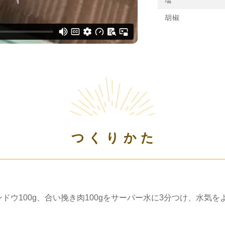
塩
胡椒
つくりかた
ドウ100g、合い挽き肉100gをサーバー水に3分つけ、水気を