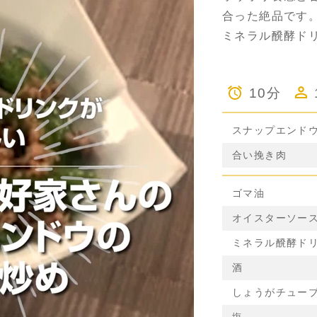
合った絶品です
ミネラル醗酵ド
10分
スナップエンド
合い挽き肉
ゴマ油
オイスターソー
ミネラル醗酵ド
酒
しょうがチュー