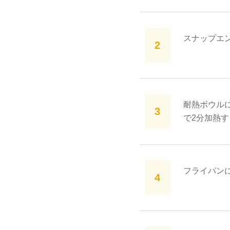
スナップエ
耐熱ボウル
で2分加熱す
フライパン