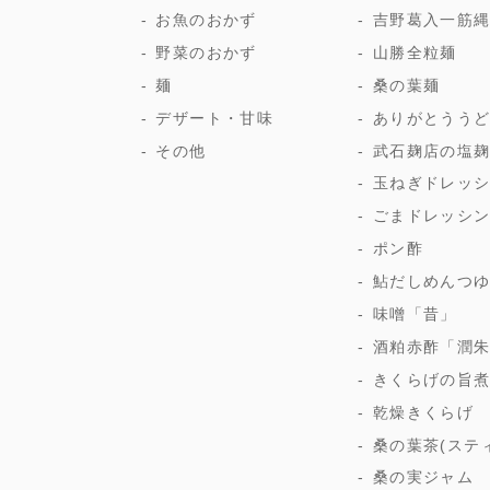
お魚のおかず
吉野葛入一筋
野菜のおかず
山勝全粒麺
麺
桑の葉麺
デザート・甘味
ありがとうう
その他
武石麹店の塩
玉ねぎドレッ
ごまドレッシ
ポン酢
鮎だしめんつ
味噌「昔」
酒粕赤酢「潤
きくらげの旨
乾燥きくらげ
桑の葉茶(ステ
桑の実ジャム