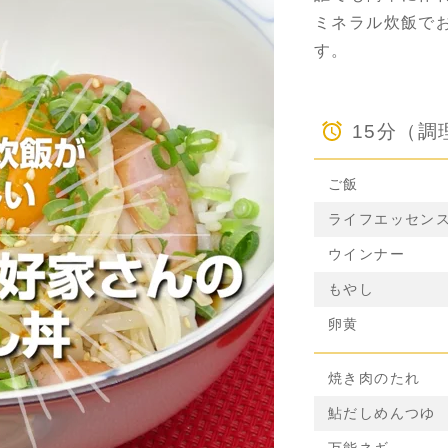
ミネラル炊飯で
す。
15分（調
ご飯
ライフエッセン
ウインナー
もやし
卵黄
焼き肉のたれ
鮎だしめんつゆ