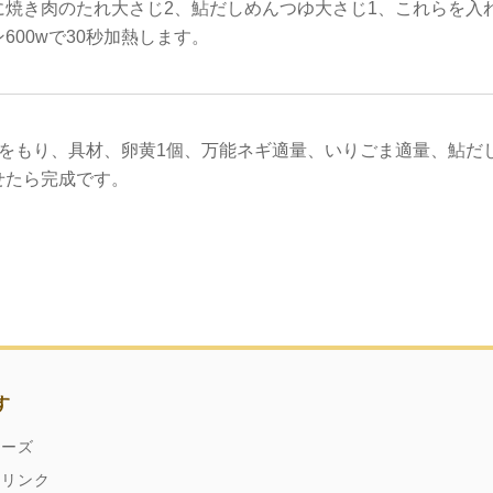
に焼き肉のたれ大さじ2、鮎だしめんつゆ大さじ1、これらを入
600wで30秒加熱します。
膳をもり、具材、卵黄1個、万能ネギ適量、いりごま適量、鮎だ
せたら完成です。
す
ネーズ
ドリンク