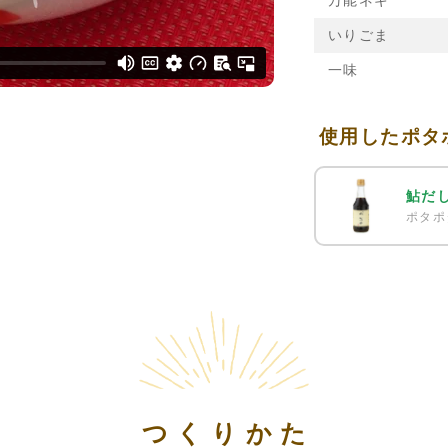
万能ネギ
いりごま
一味
使用したポタ
鮎だ
ポタポ
つくりかた