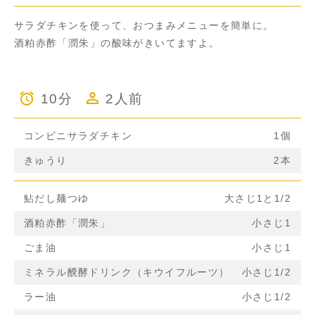
サラダチキンを使って、おつまみメニューを簡単に。
酒粕赤酢「潤朱」の酸味がきいてますよ。
10分
2人前
コンビニサラダチキン
1個
きゅうり
2本
鮎だし麺つゆ
大さじ1と1/2
酒粕赤酢「潤朱」
小さじ1
ごま油
小さじ1
ミネラル醗酵ドリンク（キウイフルーツ）
小さじ1/2
ラー油
小さじ1/2