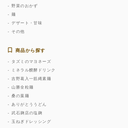
野菜のおかず
麺
デザート・甘味
その他
商品から探す
タズミのマヨネーズ
ミネラル醗酵ドリンク
吉野葛入一筋縄素麺
山勝全粒麺
桑の葉麺
ありがとううどん
武石麹店の塩麹
玉ねぎドレッシング