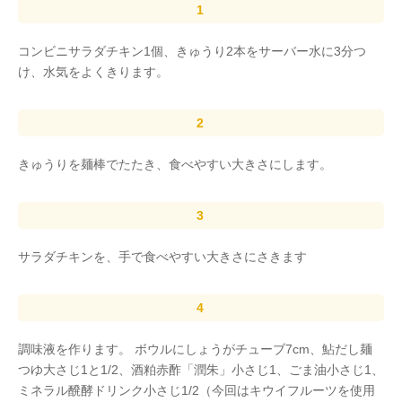
コンビニサラダチキン1個、きゅうり2本をサーバー水に3分つ
け、水気をよくきります。
きゅうりを麺棒でたたき、食べやすい大きさにします。
サラダチキンを、手で食べやすい大きさにさきます
調味液を作ります。 ボウルにしょうがチューブ7cm、鮎だし麺
つゆ大さじ1と1/2、酒粕赤酢「潤朱」小さじ1、ごま油小さじ1、
ミネラル醗酵ドリンク小さじ1/2（今回はキウイフルーツを使用