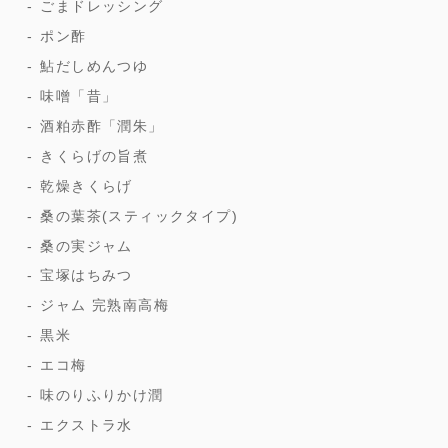
ごまドレッシング
ポン酢
鮎だしめんつゆ
味噌「昔」
酒粕赤酢「潤朱」
きくらげの旨煮
乾燥きくらげ
桑の葉茶(スティックタイプ)
桑の実ジャム
宝塚はちみつ
ジャム 完熟南高梅
黒米
エコ梅
味のりふりかけ潤
エクストラ水