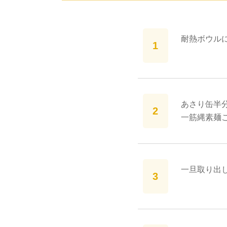
耐熱ボウルに
あさり缶半分
一筋縄素麺こ
一旦取り出