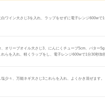
白ワイン大さじ3を入れ、ラップをせずに電子レンジ600wで
、オリーブオイル大さじ3、にんにくチューブ5cm、バター5
れらを入れ、軽くラップをし、電子レンジ600wで1分30秒加
し塩少々、万能ネギ大さじ3これらを入れ、よくかき混ぜます。