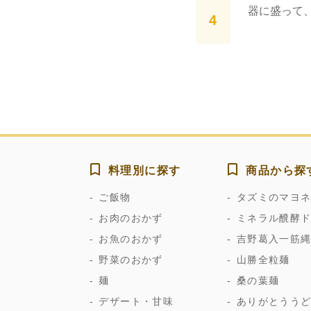
器に盛って
料理別に探す
商品から探
ご飯物
タズミのマヨ
お肉のおかず
ミネラル醗酵
お魚のおかず
吉野葛入一筋
野菜のおかず
山勝全粒麺
麺
桑の葉麺
デザート・甘味
ありがとうう