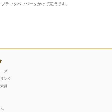
、ブラックペッパーをかけて完成です。
す
ネーズ
ドリンク
縄素麺
どん