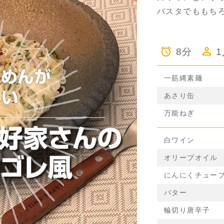
パスタでももち
8分
一筋縄素麺
あさり缶
万能ねぎ
白ワイン
オリーブオイル
にんにくチュー
バター
輪切り唐辛子