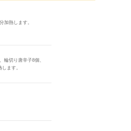
1分加熱します。
g、輪切り唐辛子8個、
熱します。