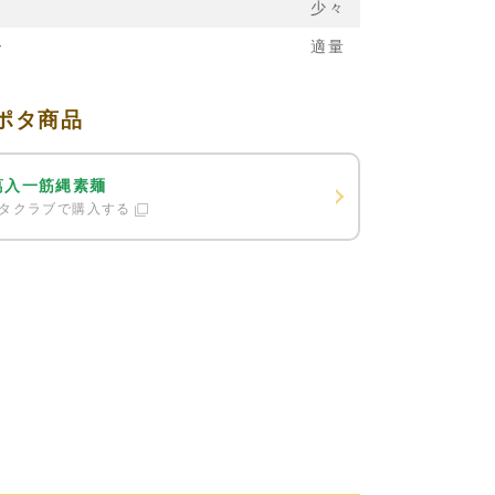
少々
ー
適量
ポタ商品
葛入一筋縄素麺
タクラブで購入する