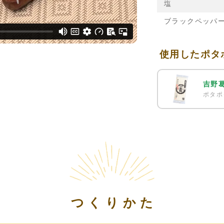
塩
ブラックペッパ
使用したポタ
吉野
ポタポ
つくりかた