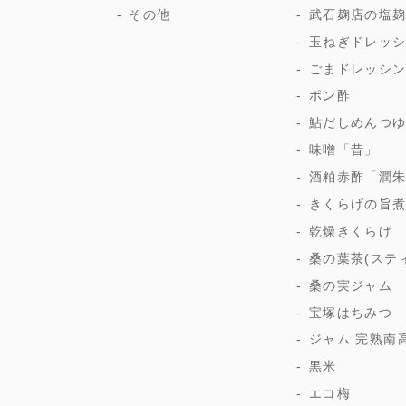
その他
武石麹店の塩
玉ねぎドレッ
ごまドレッシ
ポン酢
鮎だしめんつ
味噌「昔」
酒粕赤酢「潤
きくらげの旨
乾燥きくらげ
桑の葉茶(ステ
桑の実ジャム
宝塚はちみつ
ジャム 完熟南
黒米
エコ梅