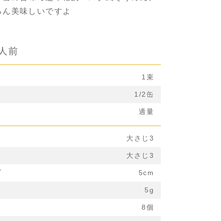
ろん美味しいですよ
1人前
1束
1/2缶
適量
大さじ3
大さじ3
ブ
5cm
5g
8個