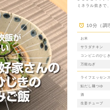
ミネラル炊きで
10分（調
お米
サラダチキン
コンビニのひじ
万能ねぎ
ライフエッセン
鮎だし麺つゆ
酒
生姜チューブ