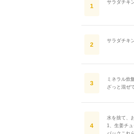
サラダチキン
サラダチキ
ミネラル炊飯
ざっと混ぜ
水を捨て、
1、生姜チ
パックこれ