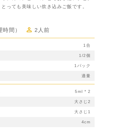
、とっても美味しい炊き込みご飯です。
理時間）
2人前
1合
1/2個
き
1パック
適量
ス
5ml * 2
大さじ2
大さじ1
4cm