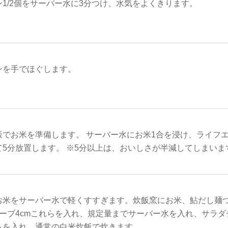
1/2個をサーバー水に3分つけ、水気をよくきります。
ンを手でほぐします。
でお米を準備します。 サーバー水にお米1合を浸け、ライフエ
て5分放置します。 ※5分以上は、おいしさが半減してしまいま
お米をサーバー水で軽くすすぎます。炊飯窯にお米、鮎だし麺つ
ューブ4cmこれらを入れ、規定量までサーバー水を入れ、サラダ
らを入れ、通常の白米炊飯で炊きます。