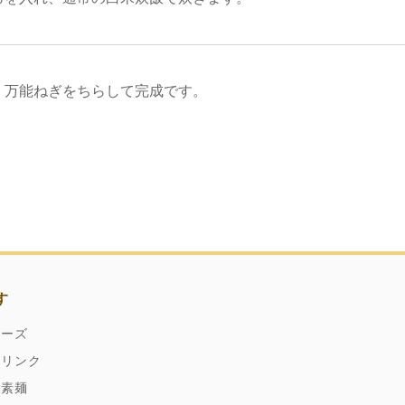
、万能ねぎをちらして完成です。
す
ネーズ
ドリンク
縄素麺