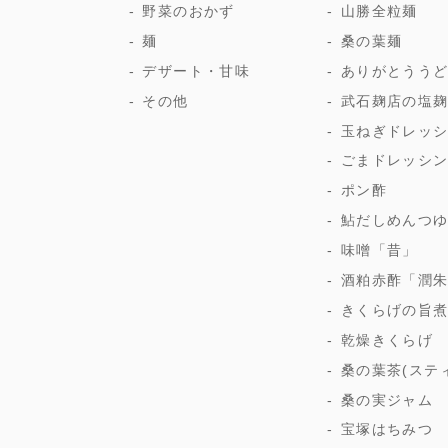
野菜のおかず
山勝全粒麺
麺
桑の葉麺
デザート・甘味
ありがとうう
その他
武石麹店の塩
玉ねぎドレッ
ごまドレッシ
ポン酢
鮎だしめんつ
味噌「昔」
酒粕赤酢「潤
きくらげの旨
乾燥きくらげ
桑の葉茶(ステ
桑の実ジャム
宝塚はちみつ