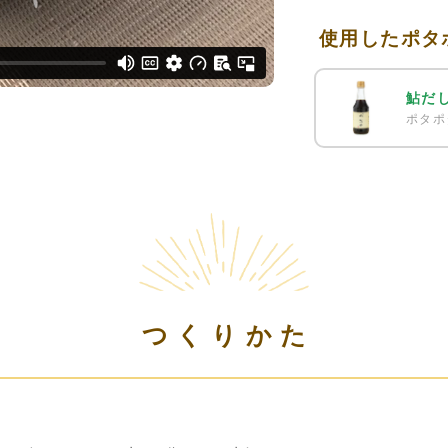
使用したポタ
鮎だ
ポタポ
つくりかた