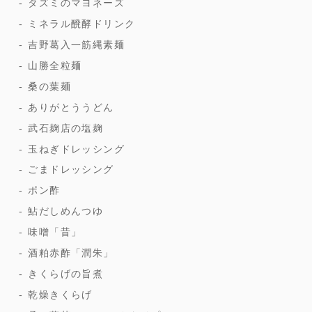
タズミのマヨネーズ
ミネラル醗酵ドリンク
吉野葛入一筋縄素麺
山勝全粒麺
桑の葉麺
ありがとううどん
武石麹店の塩麹
玉ねぎドレッシング
ごまドレッシング
ポン酢
鮎だしめんつゆ
味噌「昔」
酒粕赤酢「潤朱」
きくらげの旨煮
乾燥きくらげ