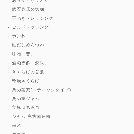
ありがとううどん
武石麹店の塩麹
玉ねぎドレッシング
ごまドレッシング
ポン酢
鮎だしめんつゆ
味噌「昔」
酒粕赤酢「潤朱」
きくらげの旨煮
乾燥きくらげ
桑の葉茶(スティックタイプ)
桑の実ジャム
宝塚はちみつ
ジャム 完熟南高梅
黒米