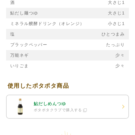
酒
大さじ1
鮎だし麺つゆ
大さじ1
ミネラル醗酵ドリンク（オレンジ）
小さじ1
塩
ひとつまみ
ブラックペッパー
たっぷり
万能ネギ
少々
いりごま
少々
使用したポタポタ商品
鮎だしめんつゆ
ポタポタクラブで購入する