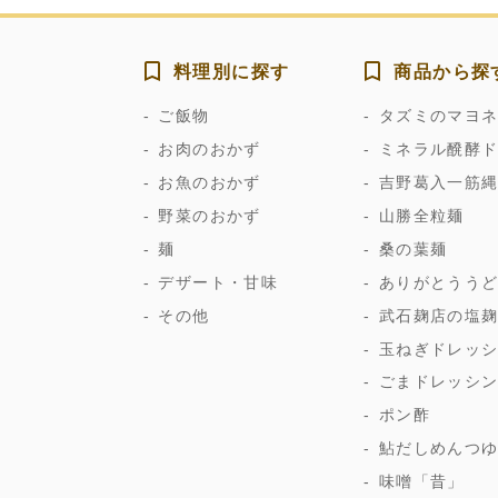
料理別に探す
商品から探
ご飯物
タズミのマヨ
お肉のおかず
ミネラル醗酵
お魚のおかず
吉野葛入一筋
野菜のおかず
山勝全粒麺
麺
桑の葉麺
デザート・甘味
ありがとうう
その他
武石麹店の塩
玉ねぎドレッ
ごまドレッシ
ポン酢
鮎だしめんつ
味噌「昔」