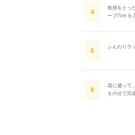
粗熱をとっ
ーブ7cm 
ふんわりラッ
器に盛って
をのせて完