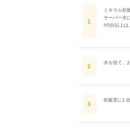
ミネラル炊
サーバー水に
※5分以上
水を捨て、
炊飯窯に1 