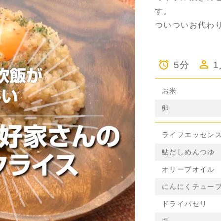
す。
ついついお代わ
5分
お米
卵
ライフエッセン
鮎だしめんつゆ
オリーブオイル
にんにくチュー
ドライパセリ