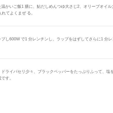
た温かいご飯1 膳に、鮎だしめんつゆ大さじ2、オリーブオイル
を入れてよくまぜ る。
プし600W で1 分レンチンし、ラップをはずしてさらに1 分
、ドライパセリ少々、ブラックペッパーをたっぷりふって、塩
成です。