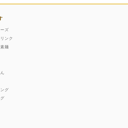
す
ネーズ
ドリンク
縄素麺
どん
麹
シング
ング
ゆ