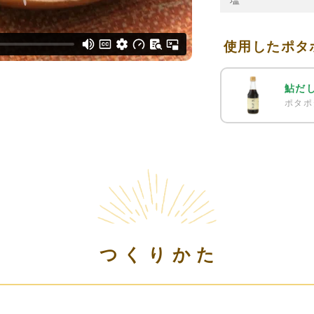
塩
使用したポタ
鮎だ
ポタポ
つくりかた