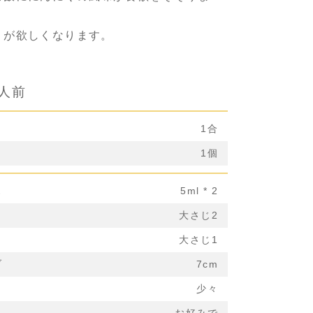
りが欲しくなります。
1人前
1合
1個
ス
5ml * 2
大さじ2
大さじ1
ブ
7cm
少々