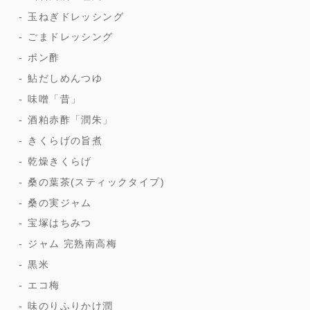
玉ねぎドレッシング
ごまドレッシング
ポン酢
鮎だしめんつゆ
味噌「昔」
酒粕赤酢「潤朱」
きくらげの旨煮
乾燥きくらげ
桑の葉茶(スティックタイプ)
桑の実ジャム
宝塚はちみつ
ジャム 完熟南高梅
黒米
エコ梅
味のりふりかけ潤