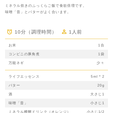
ミネラル炊きのふっくらご飯で食欲倍増です。
味噌「昔」とバターがよく合います。
10分（調理時間）
1人前
お米
1合
コンビニの豚角煮
1袋
万能ネギ
少々
ライフエッセンス
5ml * 2
バター
20g
酒
大さじ1
味噌「昔」
小さじ1
ミネラル醗酵ドリンク（オレンジ）
小さじ1/2