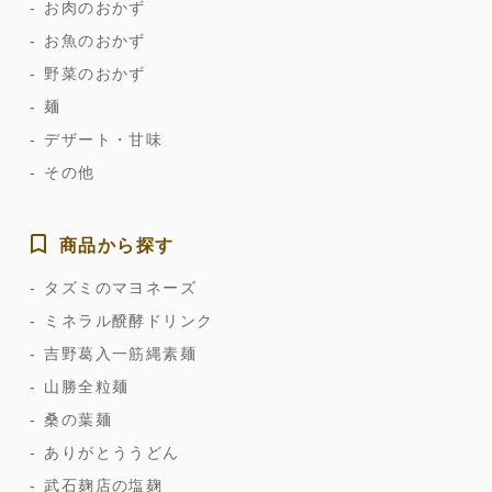
お肉のおかず
お魚のおかず
野菜のおかず
麺
デザート・甘味
その他
商品から探す
タズミのマヨネーズ
ミネラル醗酵ドリンク
吉野葛入一筋縄素麺
山勝全粒麺
桑の葉麺
ありがとううどん
武石麹店の塩麹