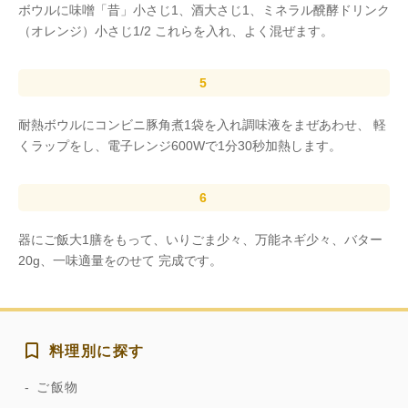
ボウルに味噌「昔」小さじ1、酒大さじ1、ミネラル醗酵ドリンク
（オレンジ）小さじ1/2 これらを入れ、よく混ぜます。
耐熱ボウルにコンビニ豚角煮1袋を入れ調味液をまぜあわせ、 軽
くラップをし、電子レンジ600Wで1分30秒加熱します。
器にご飯大1膳をもって、いりごま少々、万能ネギ少々、バター
20g、一味適量をのせて 完成です。
料理別に探す
ご飯物