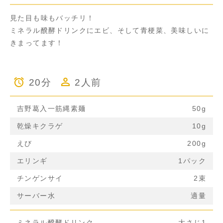
見た目も味もバッチリ！
ミネラル醗酵ドリンクにエビ、そして青梗菜、美味しいに
きまってます！
20分
2人前
吉野葛入一筋縄素麺
50g
乾燥キクラゲ
10g
えび
200g
エリンギ
1パック
チンゲンサイ
2束
サーバー水
適量
ミネラル醗酵ドリンク
大さじ1