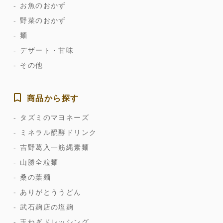
お魚のおかず
野菜のおかず
麺
デザート・甘味
その他
商品から探す
タズミのマヨネーズ
ミネラル醗酵ドリンク
吉野葛入一筋縄素麺
山勝全粒麺
桑の葉麺
ありがとううどん
武石麹店の塩麹
玉ねぎドレッシング