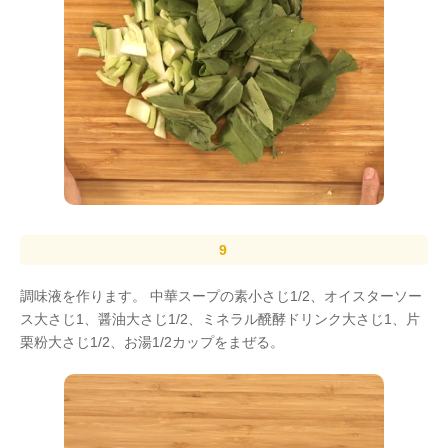
調味液を作ります。 中華スープの素小さじ1/2、オイスターソー
ス大さじ1、醤油大さじ1/2、ミネラル醗酵ドリンク大さじ1、片
栗粉大さじ1/2、お湯1/2カップをまぜる。