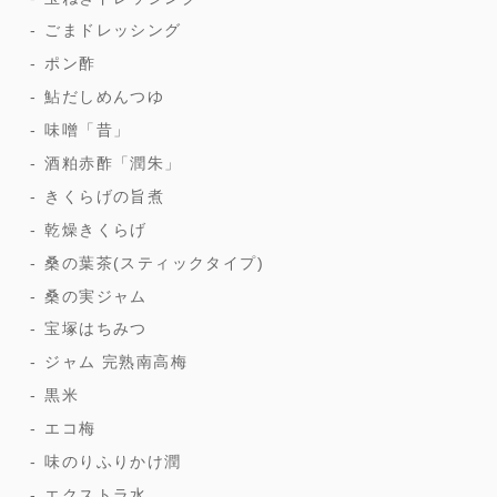
ごまドレッシング
ポン酢
鮎だしめんつゆ
味噌「昔」
酒粕赤酢「潤朱」
きくらげの旨煮
乾燥きくらげ
桑の葉茶(スティックタイプ)
桑の実ジャム
宝塚はちみつ
ジャム 完熟南高梅
黒米
エコ梅
味のりふりかけ潤
エクストラ水