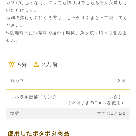
カマだけじゃなく、アラでも切り身でももちろん美味しく
いただけます。
塩麹の焦げが気になる方は、しっかりふきとって焼いてく
ださい。
※調理時間に冷蔵庫で寝かす時間、魚を焼く時間は含みま
せん。
5分
2人前
鯛カマ
2個
ミネラル醗酵ドリンク
小さじ1
（今回はきのこmixを使用）
塩麹
大さじ1と1/2
使用したポタポタ商品