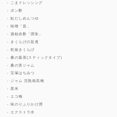
ごまドレッシング
ポン酢
鮎だしめんつゆ
味噌「昔」
酒粕赤酢「潤朱」
きくらげの旨煮
乾燥きくらげ
桑の葉茶(スティックタイプ)
桑の実ジャム
宝塚はちみつ
ジャム 完熟南高梅
黒米
エコ梅
味のりふりかけ潤
エクストラ水