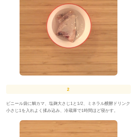
ビニール袋に鯛カマ、塩麹大さじ1と1/2、ミネラル醗酵ドリンク
小さじ1を入れよく揉み込み、冷蔵庫で1時間ほど寝かす。