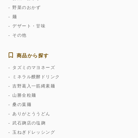
野菜のおかず
麺
デザート・甘味
その他
商品から探す
タズミのマヨネーズ
ミネラル醗酵ドリンク
吉野葛入一筋縄素麺
山勝全粒麺
桑の葉麺
ありがとううどん
武石麹店の塩麹
玉ねぎドレッシング