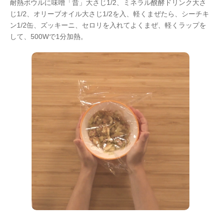
耐熱ボウルに味噌「昔」大さじ1/2、ミネラル醗酵ドリンク大さ
じ1/2、オリーブオイル大さじ1/2を入、軽くまぜたら、シーチキ
ン1/2缶、ズッキーニ、セロリを入れてよくまぜ、軽くラップを
して、500Wで1分加熱。