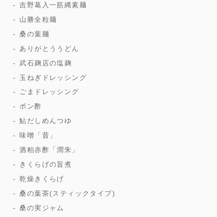
吉野葛入一筋縄素麺
山勝全粒麺
桑の葉麺
ありがとううどん
武石麹店の塩麹
玉ねぎドレッシング
ごまドレッシング
ポン酢
鮎だしめんつゆ
味噌「昔」
酒粕赤酢「潤朱」
きくらげの旨煮
乾燥きくらげ
桑の葉茶(スティックタイプ)
桑の実ジャム