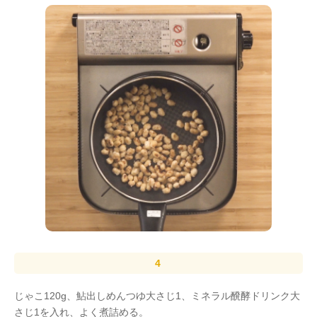
じゃこ120g、鮎出しめんつゆ大さじ1、ミネラル醗酵ドリンク大
さじ1を入れ、よく煮詰める。