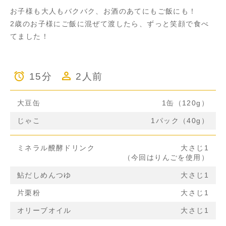
お子様も大人もバクバク、お酒のあてにもご飯にも！
2歳のお子様にご飯に混ぜて渡したら、ずっと笑顔で食べ
てました！
15分
2人前
大豆缶
1缶（120g）
じゃこ
1パック（40g）
ミネラル醗酵ドリンク
大さじ1
（今回はりんごを使用）
鮎だしめんつゆ
大さじ1
片栗粉
大さじ1
オリーブオイル
大さじ1