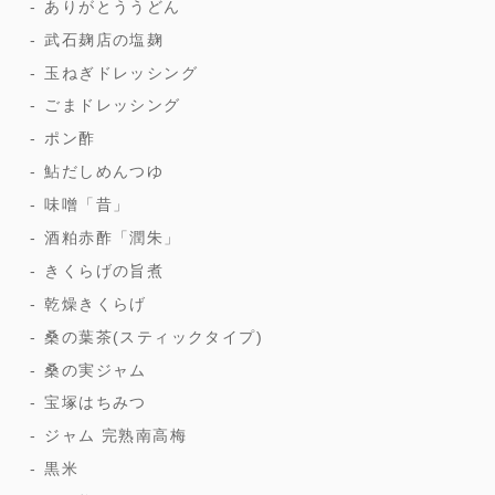
ありがとううどん
武石麹店の塩麹
玉ねぎドレッシング
ごまドレッシング
ポン酢
鮎だしめんつゆ
味噌「昔」
酒粕赤酢「潤朱」
きくらげの旨煮
乾燥きくらげ
桑の葉茶(スティックタイプ)
桑の実ジャム
宝塚はちみつ
ジャム 完熟南高梅
黒米