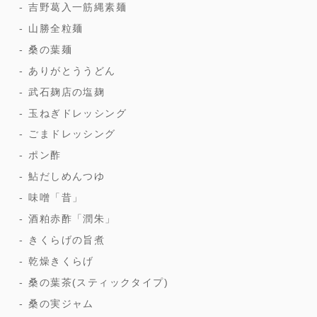
吉野葛入一筋縄素麺
山勝全粒麺
桑の葉麺
ありがとううどん
武石麹店の塩麹
玉ねぎドレッシング
ごまドレッシング
ポン酢
鮎だしめんつゆ
味噌「昔」
酒粕赤酢「潤朱」
きくらげの旨煮
乾燥きくらげ
桑の葉茶(スティックタイプ)
桑の実ジャム